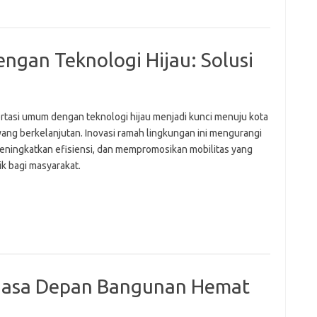
fi
g
h
ho
ngan Teknologi Hijau: Solusi
h
ic
im
ja
rtasi umum dengan teknologi hijau menjadi kunci menuju kota
fo
yang berkelanjutan. Inovasi ramah lingkungan ini mengurangi
fo
fo
meningkatkan efisiensi, dan mempromosikan mobilitas yang
fo
ik bagi masyarakat.
fo
eg
fo
ga
h
h
i
il
 Masa Depan Bangunan Hemat
ji
jl
j