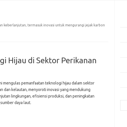
Pos
Tekn
di 
n keberlanjutan, termasuk inovasi untuk mengurangi jejak karbon
Manf
Kes
Bag
Cua
i Hijau di Sektor Perikanan
Inov
Mer
Mas
ini mengulas pemanfaatan teknologi hijau dalam sektor
Hija
an dan kelautan, menyoroti inovasi yang mendukung
jutan lingkungan, efisiensi produksi, dan peningkatan
Cari
 sumber daya laut.
e
f