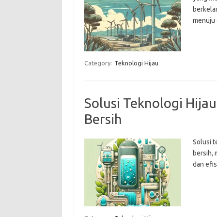
berkela
menuju 
Category:
Teknologi Hijau
Solusi Teknologi Hijau
Bersih
Solusi t
bersih,
dan efis