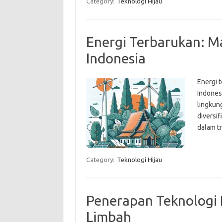
Category:
Teknologi Hijau
Energi Terbarukan: Ma
Indonesia
Energi t
Indones
lingkun
diversi
dalam tr
Category:
Teknologi Hijau
Penerapan Teknologi H
Limbah