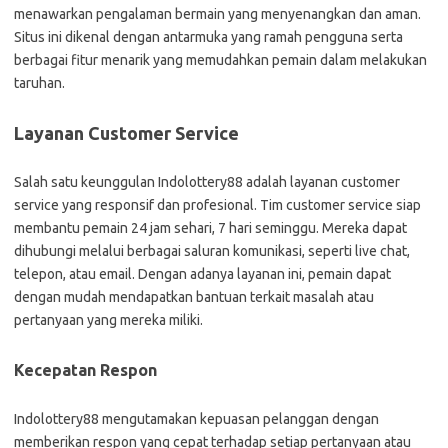
menawarkan pengalaman bermain yang menyenangkan dan aman.
Situs ini dikenal dengan antarmuka yang ramah pengguna serta
berbagai fitur menarik yang memudahkan pemain dalam melakukan
taruhan.
Layanan Customer Service
Salah satu keunggulan Indolottery88 adalah layanan customer
service yang responsif dan profesional. Tim customer service siap
membantu pemain 24 jam sehari, 7 hari seminggu. Mereka dapat
dihubungi melalui berbagai saluran komunikasi, seperti live chat,
telepon, atau email. Dengan adanya layanan ini, pemain dapat
dengan mudah mendapatkan bantuan terkait masalah atau
pertanyaan yang mereka miliki.
Kecepatan Respon
Indolottery88 mengutamakan kepuasan pelanggan dengan
memberikan respon yang cepat terhadap setiap pertanyaan atau