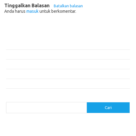
Tinggalkan Balasan
Batalkan balasan
Anda harus
masuk
untuk berkomentar.
Pos-pos Terbaru
Teknologi Hijau untuk Solusi Pengelolaan Air Bersih di Daerah
Terpencil
Manfaat Efisiensi Energi untuk Lingkungan dan Kesejahteraan Sosial
Bagaimana Pemanasan Global Mengubah Pola Cuaca Dunia
Inovasi di Industri Konstruksi: Teknologi yang Merubah Game
Masa Depan Bangunan Cerdas dengan Teknologi Hijau
Cari
Cari
execumeet.com
fbccma.com