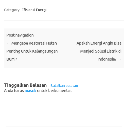
Category:
Efisiensi Energi
Post navigation
←
Mengapa Restorasi Hutan
Apakah Energi Angin Bisa
Penting untuk Kelangsungan
Menjadi Solusi Listrik di
Bumi?
Indonesia?
→
Tinggalkan Balasan
Batalkan balasan
Anda harus
masuk
untuk berkomentar.
Pos-pos Terbaru
Teknologi Hijau untuk Solusi Pengelolaan Air Bersih di Daerah
Terpencil