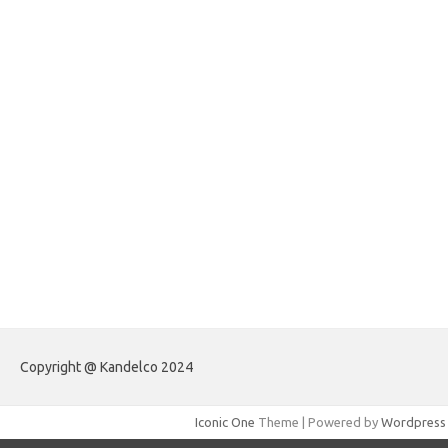
forexlive.my.id
forextradingreviews.my.id
forextrading.my.id
forextimeconverter.my.id
egritud.com
forhelpyou.com
gailhfleming.com
heyimalivemag.com
hyunsunkimhahm.com
ihrm2016.com
illinoistechcon.com
jilliankaulpeterson.com
jlrppatterns.com
johnmgerber.com
Paito Warna HK
Copyright @ Kandelco 2024
Iconic One
Theme | Powered by
Wordpress