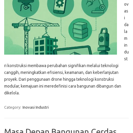
ov
as
i
da
la
m
in
du
st
ri konstruksi membawa perubahan signifikan melalui teknologi
canggih, meningkatkan efisiensi, keamanan, dan keberlanjutan
proyek. Dari penggunaan drone hingga teknologi konstruksi
modular, kemajuan ini meredefinisi cara bangunan dibangun dan
dikelola.
Category:
Inovasi Industri
Masa Depan Bangunan Cerdas