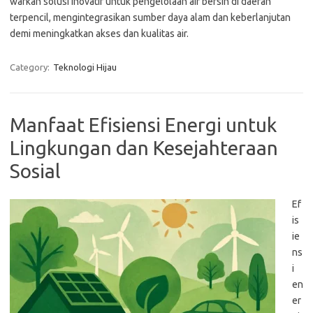
warkan solusi inovatif untuk pengelolaan air bersih di daerah
terpencil, mengintegrasikan sumber daya alam dan keberlanjutan
demi meningkatkan akses dan kualitas air.
Category:
Teknologi Hijau
Manfaat Efisiensi Energi untuk
Lingkungan dan Kesejahteraan
Sosial
Ef
is
ie
ns
i
en
er