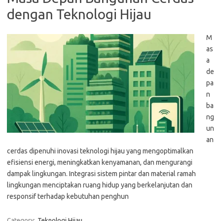
dengan Teknologi Hijau
M
as
a
de
pa
n
ba
ng
un
an
cerdas dipenuhi inovasi teknologi hijau yang mengoptimalkan
efisiensi energi, meningkatkan kenyamanan, dan mengurangi
dampak lingkungan. Integrasi sistem pintar dan material ramah
lingkungan menciptakan ruang hidup yang berkelanjutan dan
responsif terhadap kebutuhan penghun
Category:
Teknologi Hijau