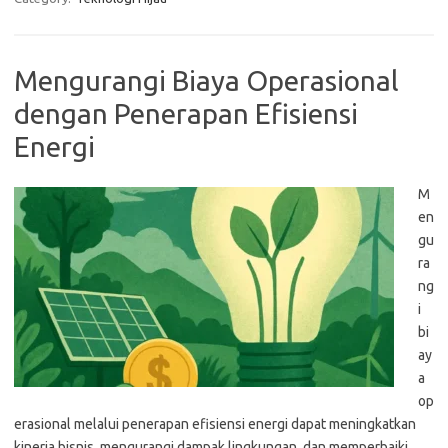
Mengurangi Biaya Operasional
dengan Penerapan Efisiensi
Energi
M
en
gu
ra
ng
i
bi
ay
a
op
erasional melalui penerapan efisiensi energi dapat meningkatkan
kinerja bisnis, mengurangi dampak lingkungan, dan memperbaiki