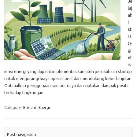
Je
laj
ah
i
st
ra
te
gi
ef
is
iensi energi yang dapat diimplementasikan oleh perusahaan startup
untuk mengurangi biaya operasional dan mendukung keberlanjutan.
Optimalkan penggunaan sumber daya dan ciptakan dampak positif
terhadap lingkungan.
Category:
Efisiensi Energi
Post navigation