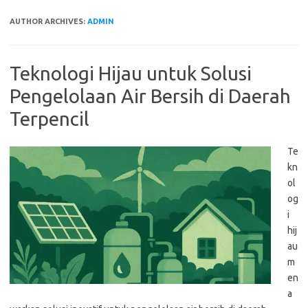
AUTHOR ARCHIVES:
ADMIN
Teknologi Hijau untuk Solusi
Pengelolaan Air Bersih di Daerah
Terpencil
Te
kn
ol
og
i
hij
au
m
en
a