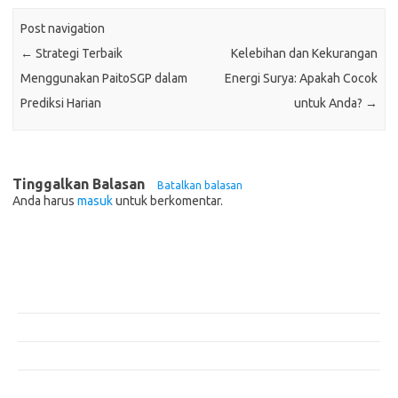
Post navigation
←
Strategi Terbaik
Kelebihan dan Kekurangan
Menggunakan PaitoSGP dalam
Energi Surya: Apakah Cocok
Prediksi Harian
untuk Anda?
→
Tinggalkan Balasan
Batalkan balasan
Anda harus
masuk
untuk berkomentar.
Pos-pos Terbaru
Teknologi Hijau untuk Solusi Pengelolaan Air Bersih di Daerah
Terpencil
Manfaat Efisiensi Energi untuk Lingkungan dan Kesejahteraan Sosial
Bagaimana Pemanasan Global Mengubah Pola Cuaca Dunia
Inovasi di Industri Konstruksi: Teknologi yang Merubah Game