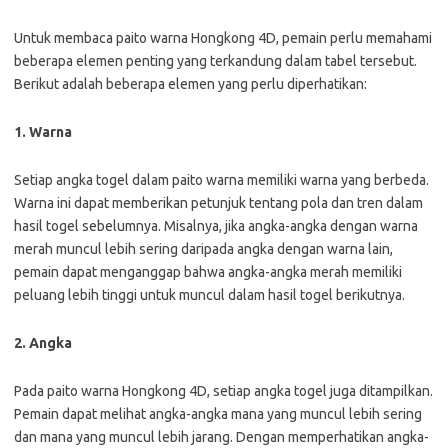
Untuk membaca paito warna Hongkong 4D, pemain perlu memahami
beberapa elemen penting yang terkandung dalam tabel tersebut.
Berikut adalah beberapa elemen yang perlu diperhatikan:
1. Warna
Setiap angka togel dalam paito warna memiliki warna yang berbeda.
Warna ini dapat memberikan petunjuk tentang pola dan tren dalam
hasil togel sebelumnya. Misalnya, jika angka-angka dengan warna
merah muncul lebih sering daripada angka dengan warna lain,
pemain dapat menganggap bahwa angka-angka merah memiliki
peluang lebih tinggi untuk muncul dalam hasil togel berikutnya.
2. Angka
Pada paito warna Hongkong 4D, setiap angka togel juga ditampilkan.
Pemain dapat melihat angka-angka mana yang muncul lebih sering
dan mana yang muncul lebih jarang. Dengan memperhatikan angka-