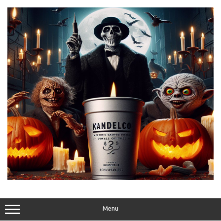
Skip
to
content
Menu