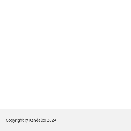
jasframing.com
foreximf.my.id
forexlive.my.id
forextradingreviews.my.id
forextrading.my.id
forextimeconverter.my.id
egritud.com
forhelpyou.com
gailhfleming.com
heyimalivemag.com
hyunsunkimhahm.com
ihrm2016.com
illinoistechcon.com
jilliankaulpeterson.com
jlrppatterns.com
johnmgerber.com
Paito Warna HK
Copyright @ Kandelco 2024