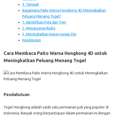
3. Tanggal
Bagaimana Paito Warna Hongkong 4D Meningkatkan
Peluang Menang Togel?
1. Identifikasi Pola dan Tren
2. Mengurangi Risiko
3. Meningkatkan Kepercayaan Diri
Kesimpulan
Cara Membaca Paito Warna Hongkong 4D untuk
Meningkatkan Peluang Menang Togel
Pendahuluan
Togel Hongkong adalah salah satu permainan judi yang populer di
Indonesia. Banyak orang berpartisipasi dalam permainan ini dengan