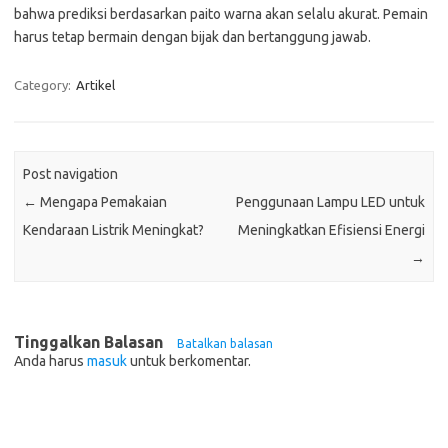
bahwa prediksi berdasarkan paito warna akan selalu akurat. Pemain
harus tetap bermain dengan bijak dan bertanggung jawab.
Category:
Artikel
Post navigation
←
Mengapa Pemakaian
Penggunaan Lampu LED untuk
Kendaraan Listrik Meningkat?
Meningkatkan Efisiensi Energi
→
Tinggalkan Balasan
Batalkan balasan
Anda harus
masuk
untuk berkomentar.
Pos-pos Terbaru