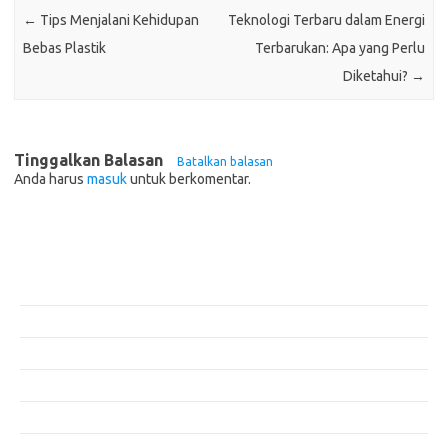
←
Tips Menjalani Kehidupan
Teknologi Terbaru dalam Energi
Bebas Plastik
Terbarukan: Apa yang Perlu
Diketahui?
→
Tinggalkan Balasan
Batalkan balasan
Anda harus
masuk
untuk berkomentar.
Pos-pos Terbaru
Teknologi Hijau untuk Solusi Pengelolaan Air Bersih di Daerah
Terpencil
Manfaat Efisiensi Energi untuk Lingkungan dan Kesejahteraan Sosial
Bagaimana Pemanasan Global Mengubah Pola Cuaca Dunia
Inovasi di Industri Konstruksi: Teknologi yang Merubah Game
Masa Depan Bangunan Cerdas dengan Teknologi Hijau