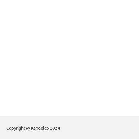
jasframing.com
foreximf.my.id
forexlive.my.id
forextradingreviews.my.id
forextrading.my.id
forextimeconverter.my.id
egritud.com
forhelpyou.com
gailhfleming.com
heyimalivemag.com
hyunsunkimhahm.com
ihrm2016.com
illinoistechcon.com
jilliankaulpeterson.com
jlrppatterns.com
johnmgerber.com
Paito Warna HK
Copyright @ Kandelco 2024