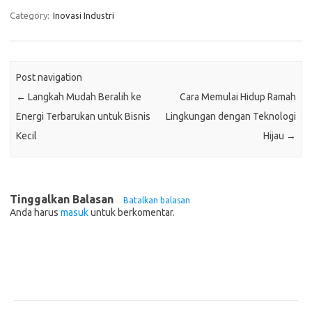
Category:
Inovasi Industri
Post navigation
←
Langkah Mudah Beralih ke
Cara Memulai Hidup Ramah
Energi Terbarukan untuk Bisnis
Lingkungan dengan Teknologi
Kecil
Hijau
→
Tinggalkan Balasan
Batalkan balasan
Anda harus
masuk
untuk berkomentar.
Pos-pos Terbaru
Teknologi Hijau untuk Solusi Pengelolaan Air Bersih di Daerah
Terpencil
Manfaat Efisiensi Energi untuk Lingkungan dan Kesejahteraan Sosial