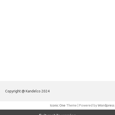
forextradingreviews.my.id
forextrading.my.id
forextimeconverter.my.id
egritud.com
forhelpyou.com
gailhfleming.com
heyimalivemag.com
hyunsunkimhahm.com
ihrm2016.com
illinoistechcon.com
jilliankaulpeterson.com
jlrppatterns.com
johnmgerber.com
Paito Warna HK
Copyright @ Kandelco 2024
Iconic One
Theme | Powered by
Wordpress