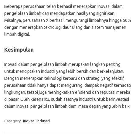
Beberapa perusahaan telah berhasil menerapkan inovasi dalam
pengelolaan limbah dan mendapatkan hasil yang signifikan.
Misalnya, perusahaan X berhasil mengurangi limbahnya hingga 50%
dengan menerapkan teknologi daur ulang dan sistem manajemen
limbah digital.
Kesimpulan
Inovasi dalam pengelolaan limbah merupakan langkah penting
untuk menciptakan industri yang lebih bersih dan berkelanjutan.
Dengan menerapkan teknologi terbaru dan strategi yang efektif,
perusahaan tidak hanya dapat mengurangi dampak negatif terhadap
lingkungan, tetapi juga meningkatkan efisiensi dan reputasi mereka
di pasar. Oleh karena itu, sudah saatnya industri untuk berinvestasi
dalam inovasi pengelolaan limbah demi masa depan yang lebih baik.
Category:
Inovasi Industri