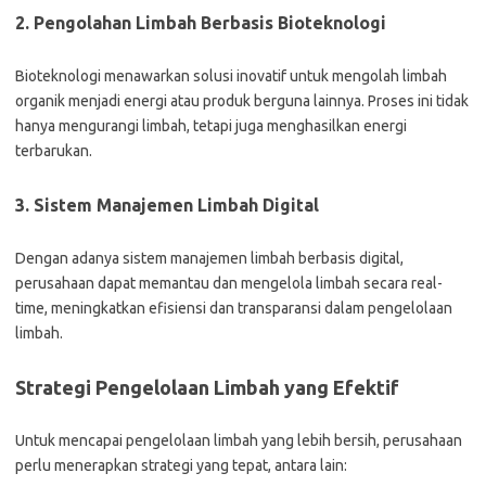
2. Pengolahan Limbah Berbasis Bioteknologi
Bioteknologi menawarkan solusi inovatif untuk mengolah limbah
organik menjadi energi atau produk berguna lainnya. Proses ini tidak
hanya mengurangi limbah, tetapi juga menghasilkan energi
terbarukan.
3. Sistem Manajemen Limbah Digital
Dengan adanya sistem manajemen limbah berbasis digital,
perusahaan dapat memantau dan mengelola limbah secara real-
time, meningkatkan efisiensi dan transparansi dalam pengelolaan
limbah.
Strategi Pengelolaan Limbah yang Efektif
Untuk mencapai pengelolaan limbah yang lebih bersih, perusahaan
perlu menerapkan strategi yang tepat, antara lain: