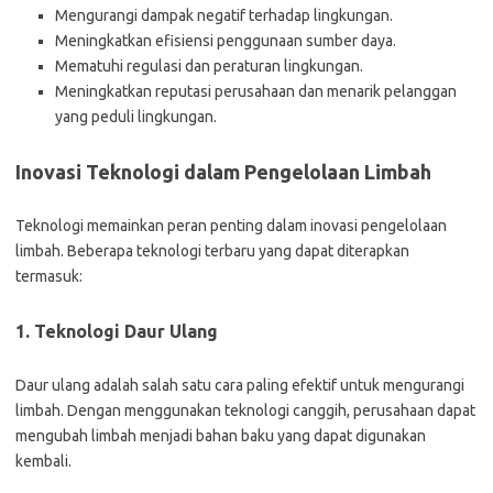
Mengurangi dampak negatif terhadap lingkungan.
Meningkatkan efisiensi penggunaan sumber daya.
Mematuhi regulasi dan peraturan lingkungan.
Meningkatkan reputasi perusahaan dan menarik pelanggan
yang peduli lingkungan.
Inovasi Teknologi dalam Pengelolaan Limbah
Teknologi memainkan peran penting dalam inovasi pengelolaan
limbah. Beberapa teknologi terbaru yang dapat diterapkan
termasuk:
1. Teknologi Daur Ulang
Daur ulang adalah salah satu cara paling efektif untuk mengurangi
limbah. Dengan menggunakan teknologi canggih, perusahaan dapat
mengubah limbah menjadi bahan baku yang dapat digunakan
kembali.