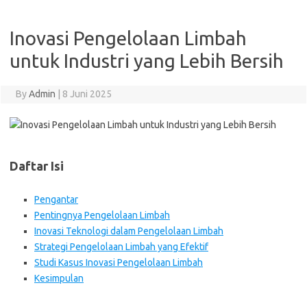
Inovasi Pengelolaan Limbah
untuk Industri yang Lebih Bersih
By
Admin
|
8 Juni 2025
Daftar Isi
Pengantar
Pentingnya Pengelolaan Limbah
Inovasi Teknologi dalam Pengelolaan Limbah
Strategi Pengelolaan Limbah yang Efektif
Studi Kasus Inovasi Pengelolaan Limbah
Kesimpulan