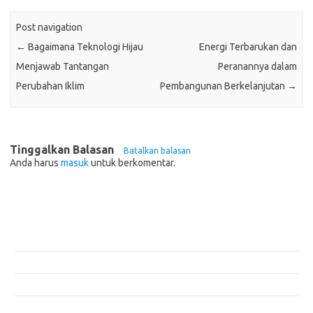
Post navigation
←
Bagaimana Teknologi Hijau
Energi Terbarukan dan
Menjawab Tantangan
Peranannya dalam
Perubahan Iklim
Pembangunan Berkelanjutan
→
Tinggalkan Balasan
Batalkan balasan
Anda harus
masuk
untuk berkomentar.
Pos-pos Terbaru
Teknologi Hijau untuk Solusi Pengelolaan Air Bersih di Daerah
Terpencil
Manfaat Efisiensi Energi untuk Lingkungan dan Kesejahteraan Sosial
Bagaimana Pemanasan Global Mengubah Pola Cuaca Dunia
Inovasi di Industri Konstruksi: Teknologi yang Merubah Game