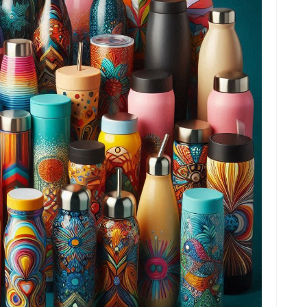
fi
g
h
ho
h
ic
im
ja
fo
fo
fo
fo
fo
eg
fo
ga
h
h
i
il
ji
jl
j