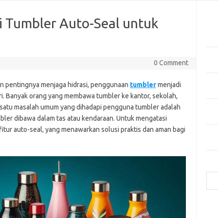
Pos
 Tumbler Auto-Seal untuk
Tekn
di 
Manf
0 Comment
Kes
Bag
n pentingnya menjaga hidrasi, penggunaan
tumbler
menjadi
Cua
i. Banyak orang yang membawa tumbler ke kantor, sekolah,
Inov
h satu masalah umum yang dihadapi pengguna tumbler adalah
Mer
bler dibawa dalam tas atau kendaraan. Untuk mengatasi
 fitur auto-seal, yang menawarkan solusi praktis dan aman bagi
Mas
Hija
Cari
e
f