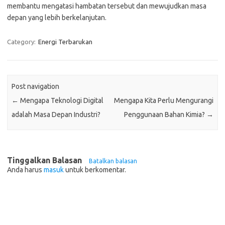
membantu mengatasi hambatan tersebut dan mewujudkan masa
depan yang lebih berkelanjutan.
Category:
Energi Terbarukan
Post navigation
←
Mengapa Teknologi Digital
Mengapa Kita Perlu Mengurangi
adalah Masa Depan Industri?
Penggunaan Bahan Kimia?
→
Tinggalkan Balasan
Batalkan balasan
Anda harus
masuk
untuk berkomentar.
Pos-pos Terbaru
Teknologi Hijau untuk Solusi Pengelolaan Air Bersih di Daerah
Terpencil