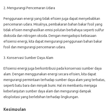
2. Mengurangi Pencemaran Udara
Penggunaan energi yang tidak efisien juga dapat menyebabkan
pencemaran udara. Misalnya, pembakaran bahan bakar fosil yang
tidak efisien menghasilkan emisi polutan berbahaya seperti sulfur
dioksida dan nitrogen oksida. Dengan mengadopsi kebiasaan
efisiensi energi, kita dapat mengurangi penggunaan bahan bakar
fosil dan mengurangi pencemaran udara.
3. Konservasi Sumber Daya Alam
Efisiensi energi juga berkontribusi pada konservasi sumber daya
alam. Dengan menggunakan energi secara efisien, kita dapat
mengurangi permintaan terhadap sumber daya alam yang terbatas,
seperti batu bara dan minyak bumi. Hal ini membantu menjaga
keberlanjutan sumber daya alam dan mengurangi dampak
eksploitasi yang berlebihan terhadap lingkungan.
Kesimpulan