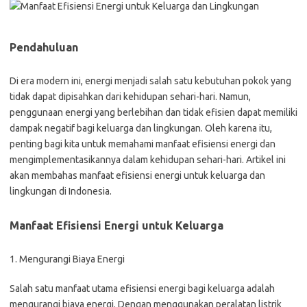
Pendahuluan
Di era modern ini, energi menjadi salah satu kebutuhan pokok yang
tidak dapat dipisahkan dari kehidupan sehari-hari. Namun,
penggunaan energi yang berlebihan dan tidak efisien dapat memiliki
dampak negatif bagi keluarga dan lingkungan. Oleh karena itu,
penting bagi kita untuk memahami manfaat efisiensi energi dan
mengimplementasikannya dalam kehidupan sehari-hari. Artikel ini
akan membahas manfaat efisiensi energi untuk keluarga dan
lingkungan di Indonesia.
Manfaat Efisiensi Energi untuk Keluarga
1. Mengurangi Biaya Energi
Salah satu manfaat utama efisiensi energi bagi keluarga adalah
mengurangi biaya energi. Dengan menggunakan peralatan listrik