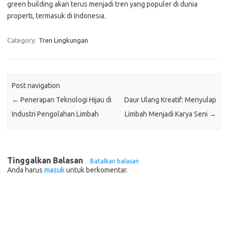
green building akan terus menjadi tren yang populer di dunia
properti, termasuk di Indonesia.
Category:
Tren Lingkungan
Post navigation
←
Penerapan Teknologi Hijau di
Daur Ulang Kreatif: Menyulap
Industri Pengolahan Limbah
Limbah Menjadi Karya Seni
→
Tinggalkan Balasan
Batalkan balasan
Anda harus
masuk
untuk berkomentar.
Pos-pos Terbaru
Teknologi Hijau untuk Solusi Pengelolaan Air Bersih di Daerah
Terpencil