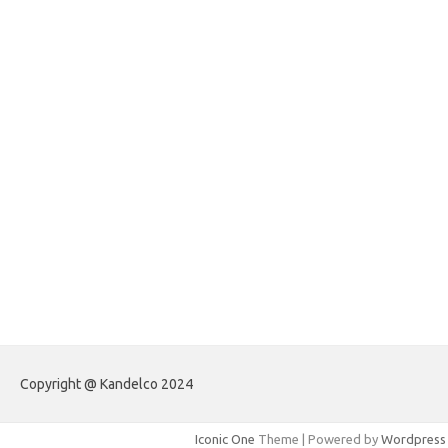
foreximf.my.id
forexlive.my.id
forextradingreviews.my.id
forextrading.my.id
forextimeconverter.my.id
egritud.com
forhelpyou.com
gailhfleming.com
heyimalivemag.com
hyunsunkimhahm.com
ihrm2016.com
illinoistechcon.com
jilliankaulpeterson.com
jlrppatterns.com
johnmgerber.com
Paito Warna HK
Copyright @ Kandelco 2024
Iconic One
Theme | Powered by
Wordpress