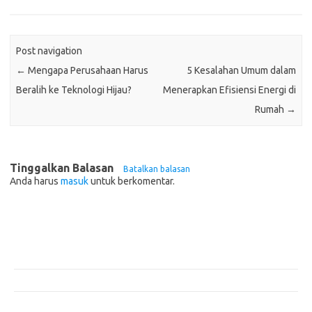
Post navigation
←
Mengapa Perusahaan Harus
5 Kesalahan Umum dalam
Beralih ke Teknologi Hijau?
Menerapkan Efisiensi Energi di
Rumah
→
Tinggalkan Balasan
Batalkan balasan
Anda harus
masuk
untuk berkomentar.
Pos-pos Terbaru
Teknologi Hijau untuk Solusi Pengelolaan Air Bersih di Daerah
Terpencil
Manfaat Efisiensi Energi untuk Lingkungan dan Kesejahteraan Sosial
Bagaimana Pemanasan Global Mengubah Pola Cuaca Dunia