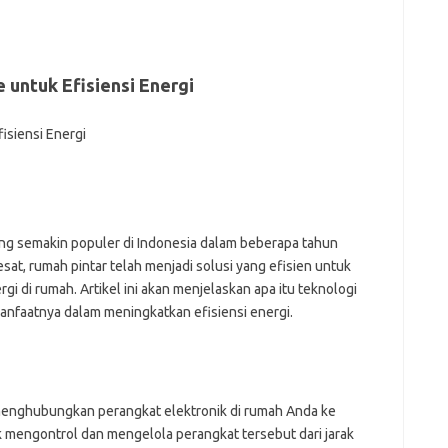
fi
g
h
ho
untuk Efisiensi Energi
h
ic
im
ja
fo
fo
fo
fo
ng semakin populer di Indonesia dalam beberapa tahun
fo
eg
sat, rumah pintar telah menjadi solusi yang efisien untuk
fo
di rumah. Artikel ini akan menjelaskan apa itu teknologi
ga
anfaatnya dalam meningkatkan efisiensi energi.
h
h
i
il
ji
menghubungkan perangkat elektronik di rumah Anda ke
jl
 mengontrol dan mengelola perangkat tersebut dari jarak
j