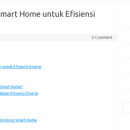
Pos
mart Home untuk Efisiensi
Tekn
di 
Manf
0 Comment
Kes
Bag
Cua
Inov
untuk Efisiensi Energi
Mer
Mas
Hija
 Smart Home?
alam Efisiensi Energi
Cari
eknologi Smart Home
e
f