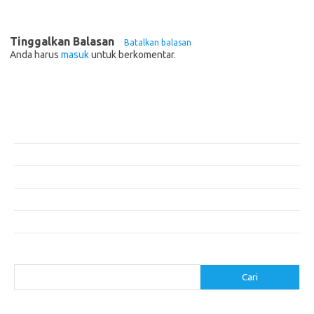
Tinggalkan Balasan
Batalkan balasan
Anda harus
masuk
untuk berkomentar.
Pos-pos Terbaru
Teknologi Hijau untuk Solusi Pengelolaan Air Bersih di Daerah
Terpencil
Manfaat Efisiensi Energi untuk Lingkungan dan Kesejahteraan Sosial
Bagaimana Pemanasan Global Mengubah Pola Cuaca Dunia
Inovasi di Industri Konstruksi: Teknologi yang Merubah Game
Masa Depan Bangunan Cerdas dengan Teknologi Hijau
Cari
Cari