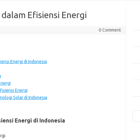
Pos
 dalam Efisiensi Energi
Tekn
di 
0 Comment
Manf
Kes
Bag
Cua
iensi Energi di Indonesia
Inov
Mer
a
Energi
Mas
isiensi Energi
Hija
ologi Solar di Indonesia
Cari
iensi Energi di Indonesia
e
f