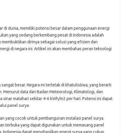
fi
g
h
ho
h
r di dunia, memiliki potensi besar dalam penggunaan energi
ic
rukan yang sedang berkembang pesat di Indonesia adalah
im
ah membuktikan dirinya sebagai solusi yang efisien dan
ja
gi di negara ini. Artikel ini akan membahas peran teknologi
fo
fo
fo
fo
fo
eg
fo
sangat besar. Negara ini terletak di khatulistiwa, yang berarti
ga
. Menurut data dari Badan Meteorologi, Klimatologi, dan
h
a sinar matahari sekitar 4-6 kWh/m2 per hari. Potensi ini dapat
h
alui panel surya.
i
il
lahan yang cocok untuk pembangunan instalasi panel surya.
ji
jl
ahan terbuka yang dapat digunakan untuk memasang panel
j
, Indonesia dapat menghasilkan energi surya yang cukup