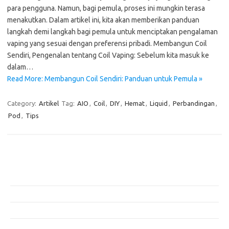
para pengguna. Namun, bagi pemula, proses ini mungkin terasa
menakutkan. Dalam artikel ini, kita akan memberikan panduan
langkah demi langkah bagi pemula untuk menciptakan pengalaman
vaping yang sesuai dengan preferensi pribadi. Membangun Coil
Sendiri, Pengenalan tentang Coil Vaping: Sebelum kita masuk ke
dalam…
Read More: Membangun Coil Sendiri: Panduan untuk Pemula »
Category:
Artikel
Tag:
AIO
,
Coil
,
DIY
,
Hemat
,
Liquid
,
Perbandingan
,
Pod
,
Tips
Pos-pos Terbaru
Teknologi Hijau untuk Solusi Pengelolaan Air Bersih di Daerah
Terpencil
Manfaat Efisiensi Energi untuk Lingkungan dan Kesejahteraan Sosial
Bagaimana Pemanasan Global Mengubah Pola Cuaca Dunia
Inovasi di Industri Konstruksi: Teknologi yang Merubah Game