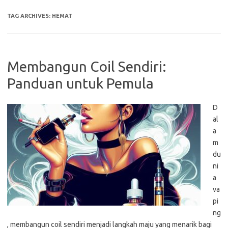
TAG ARCHIVES:
HEMAT
Membangun Coil Sendiri:
Panduan untuk Pemula
D
al
a
m
du
ni
a
va
pi
ng
, membangun coil sendiri menjadi langkah maju yang menarik bagi