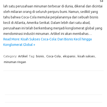
sa
lah satu perusahaan minuman terbesar di dunia, dikenal dan dicintai
oleh miliaran orang di seluruh penjuru bumi. Namun, sedikit yang
tahu bahwa Coca-Cola memulai perjalanannya dari sebuah bisnis
kecil di Atlanta, Amerika Serikat. Dalam lebih dari satu abad,
perusahaan ini telah berkembang menjadi konglomerat global yang
mendominasi industri minuman. Artikel ini akan membahas…
Read More: Kisah Sukses Coca-Cola: Dari Bisnis Kecil hingga
Konglomerat Global »
Category:
Artikel
Tag:
bisnis
,
Coca-Cola
,
ekspansi
,
kisah sukses
,
minuman ringan
Pos-pos Terbaru
Teknologi Hijau untuk Solusi Pengelolaan Air Bersih di Daerah
Terpencil
Manfaat Efisiensi Energi untuk Lingkungan dan Kesejahteraan Sosial
Bagaimana Pemanasan Global Mengubah Pola Cuaca Dunia