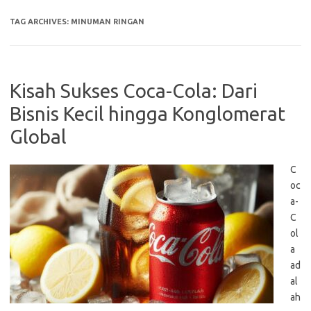
TAG ARCHIVES:
MINUMAN RINGAN
Kisah Sukses Coca-Cola: Dari
Bisnis Kecil hingga Konglomerat
Global
C
oc
a-
C
ol
a
ad
al
ah