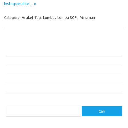
Instagramable… »
Category:
Artikel
Tag:
Lomba
,
Lomba SGP
,
Minuman
Pos-pos Terbaru
Teknologi Hijau untuk Solusi Pengelolaan Air Bersih di Daerah
Terpencil
Manfaat Efisiensi Energi untuk Lingkungan dan Kesejahteraan Sosial
Bagaimana Pemanasan Global Mengubah Pola Cuaca Dunia
Inovasi di Industri Konstruksi: Teknologi yang Merubah Game
Masa Depan Bangunan Cerdas dengan Teknologi Hijau
Cari
Cari
execumeet.com