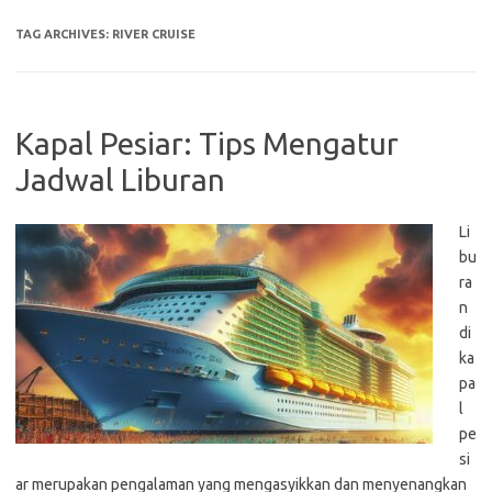
TAG ARCHIVES:
RIVER CRUISE
Kapal Pesiar: Tips Mengatur
Jadwal Liburan
Li
bu
ra
n
di
ka
pa
l
pe
si
ar merupakan pengalaman yang mengasyikkan dan menyenangkan