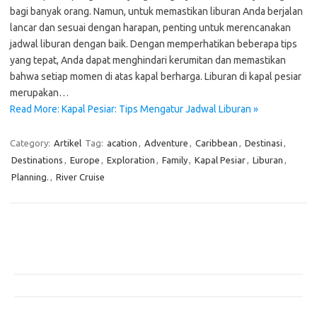
bagi banyak orang. Namun, untuk memastikan liburan Anda berjalan
lancar dan sesuai dengan harapan, penting untuk merencanakan
jadwal liburan dengan baik. Dengan memperhatikan beberapa tips
yang tepat, Anda dapat menghindari kerumitan dan memastikan
bahwa setiap momen di atas kapal berharga. Liburan di kapal pesiar
merupakan…
Read More: Kapal Pesiar: Tips Mengatur Jadwal Liburan »
Category:
Artikel
Tag:
acation
,
Adventure
,
Caribbean
,
Destinasi
,
Destinations
,
Europe
,
Exploration
,
Family
,
Kapal Pesiar
,
Liburan
,
Planning.
,
River Cruise
Pos-pos Terbaru
Teknologi Hijau untuk Solusi Pengelolaan Air Bersih di Daerah
Terpencil
Manfaat Efisiensi Energi untuk Lingkungan dan Kesejahteraan Sosial
Bagaimana Pemanasan Global Mengubah Pola Cuaca Dunia