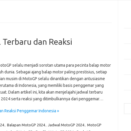
Pos
Tekn
di 
Manf
Kes
Terbaru dan Reaksi
Bag
Cua
Inov
otoGP selalu menjadi sorotan utama para pecinta balap motor
Mer
uh dunia. Sebagai ajang balap motor paling prestisius, setiap
ian musim di MotoGP selalu dinantikan dengan antusiasme
Mas
terutama di Indonesia, yang memiliki basis penggemar yang
Hija
uat. Dalam artikel ini, kita akan menjelajahi jadwal terbaru
2024 serta reaksi yang ditimbulkannya dari penggemar…
Cari
an Reaksi Penggemar Indonesia »
024
,
Balapan MotoGP 2024
,
Jadwal MotoGP 2024
,
MotoGP
e
f