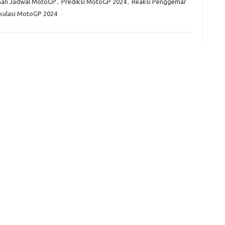
han Jadwal MotoGP
,
Prediksi MotoGP 2024
,
Reaksi Penggemar
fi
kulasi MotoGP 2024
g
h
ho
h
ic
im
ja
fo
fo
fo
fo
fo
eg
fo
ga
h
h
i
il
ji
jl
j