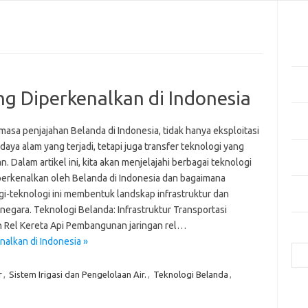
Pos
Tekn
di 
Manf
Kes
g Diperkenalkan di Indonesia
Bag
Cua
asa penjajahan Belanda di Indonesia, tidak hanya eksploitasi
aya alam yang terjadi, tetapi juga transfer teknologi yang
Inov
an. Dalam artikel ini, kita akan menjelajahi berbagai teknologi
Mer
perkenalkan oleh Belanda di Indonesia dan bagaimana
Mas
gi-teknologi ini membentuk landskap infrastruktur dan
Hija
 negara. Teknologi Belanda: Infrastruktur Transportasi
n Rel Kereta Api Pembangunan jaringan rel…
Cari
alkan di Indonesia »
r
,
Sistem Irigasi dan Pengelolaan Air.
,
Teknologi Belanda
,
e
f