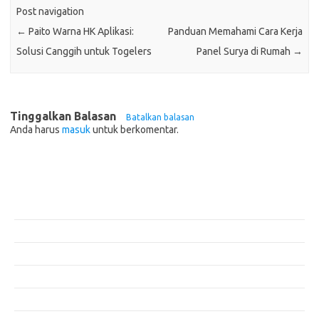
Post navigation
←
Paito Warna HK Aplikasi:
Panduan Memahami Cara Kerja
Solusi Canggih untuk Togelers
Panel Surya di Rumah
→
Tinggalkan Balasan
Batalkan balasan
Anda harus
masuk
untuk berkomentar.
Pos-pos Terbaru
Teknologi Hijau untuk Solusi Pengelolaan Air Bersih di Daerah
Terpencil
Manfaat Efisiensi Energi untuk Lingkungan dan Kesejahteraan Sosial
Bagaimana Pemanasan Global Mengubah Pola Cuaca Dunia
Inovasi di Industri Konstruksi: Teknologi yang Merubah Game
Masa Depan Bangunan Cerdas dengan Teknologi Hijau