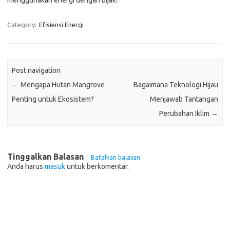
menggunakan energi dengan bijak!
Category:
Efisiensi Energi
Post navigation
←
Mengapa Hutan Mangrove
Bagaimana Teknologi Hijau
Penting untuk Ekosistem?
Menjawab Tantangan
Perubahan Iklim
→
Tinggalkan Balasan
Batalkan balasan
Anda harus
masuk
untuk berkomentar.
Pos-pos Terbaru
Teknologi Hijau untuk Solusi Pengelolaan Air Bersih di Daerah
Terpencil