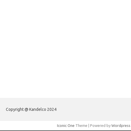
forexlive.my.id
forextradingreviews.my.id
forextrading.my.id
forextimeconverter.my.id
egritud.com
forhelpyou.com
gailhfleming.com
heyimalivemag.com
hyunsunkimhahm.com
ihrm2016.com
illinoistechcon.com
jilliankaulpeterson.com
jlrppatterns.com
johnmgerber.com
Paito Warna HK
Copyright @ Kandelco 2024
Iconic One
Theme | Powered by
Wordpress