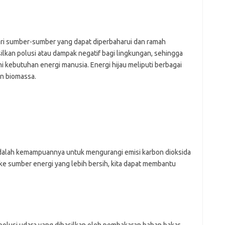
e
f
fi
dari sumber-sumber yang dapat diperbaharui dan ramah
g
ilkan polusi atau dampak negatif bagi lingkungan, sehingga
h
i kebutuhan energi manusia. Energi hijau meliputi berbagai
ho
h
dan biomassa.
ic
im
ja
fo
fo
fo
fo
 adalah kemampuannya untuk mengurangi emisi karbon dioksida
fo
eg
ke sumber energi yang lebih bersih, kita dapat membantu
fo
ga
h
h
i
il