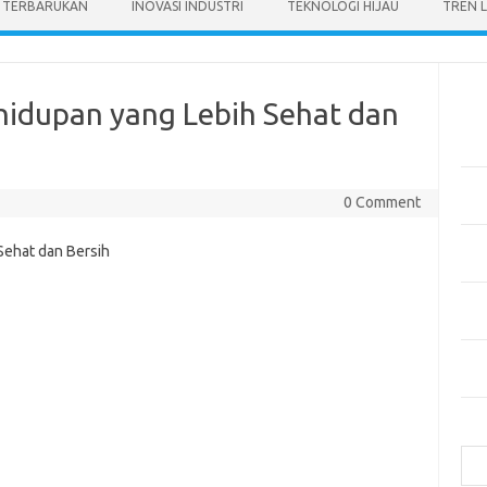
I TERBARUKAN
INOVASI INDUSTRI
TEKNOLOGI HIJAU
TREN 
Pos
ehidupan yang Lebih Sehat dan
Tekn
di 
Manf
0 Comment
Kes
Bag
Cua
Inov
Mer
Mas
Hija
Cari