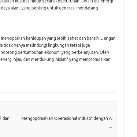
tkan kualitas hidup secara keseluruhan. Selain itu, energi
 daya alam, yang penting untuk generasi mendatang.
k menciptakan kehidupan yang lebih sehat dan bersih. Dengan
a tidak hanya melindungi lingkungan tetapi juga
endorong pertumbuhan ekonomi yang berkelanjutan. Oleh
ke energi hijau dan mendukung inisiatif yang mempromosikan
il dan
Mengoptimalkan Operasional Industri dengan AI
→