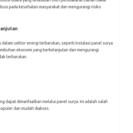
olusi udara yang dihasilkan oleh pembakaran bahan bakar
ji
tribusi pada kesehatan masyarakat dan mengurangi risiko
jl
j
Pai
anjutan
 dalam sektor energi terbarukan, seperti instalasi panel surya
ertumbuhan ekonomi yang berkelanjutan dan mengurangi
dak terbarukan.
ang dapat dimanfaatkan melalui panel surya. Ini adalah salah
populer dan mudah diakses.