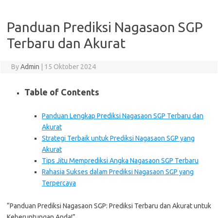
Panduan Prediksi Nagasaon SGP
Terbaru dan Akurat
By
Admin
|
15 Oktober 2024
Table of Contents
Panduan Lengkap Prediksi Nagasaon SGP Terbaru dan
Akurat
Strategi Terbaik untuk Prediksi Nagasaon SGP yang
Akurat
Tips Jitu Memprediksi Angka Nagasaon SGP Terbaru
Rahasia Sukses dalam Prediksi Nagasaon SGP yang
Terpercaya
“Panduan Prediksi Nagasaon SGP: Prediksi Terbaru dan Akurat untuk
Keberuntungan Anda!”