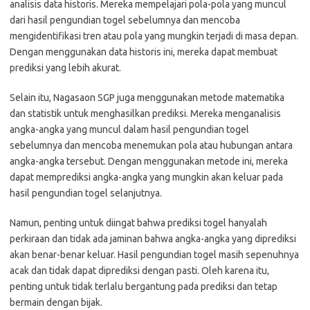
analisis data historis. Mereka mempelajari pola-pola yang muncul
dari hasil pengundian togel sebelumnya dan mencoba
mengidentifikasi tren atau pola yang mungkin terjadi di masa depan.
Dengan menggunakan data historis ini, mereka dapat membuat
prediksi yang lebih akurat.
Selain itu, Nagasaon SGP juga menggunakan metode matematika
dan statistik untuk menghasilkan prediksi. Mereka menganalisis
angka-angka yang muncul dalam hasil pengundian togel
sebelumnya dan mencoba menemukan pola atau hubungan antara
angka-angka tersebut. Dengan menggunakan metode ini, mereka
dapat memprediksi angka-angka yang mungkin akan keluar pada
hasil pengundian togel selanjutnya.
Namun, penting untuk diingat bahwa prediksi togel hanyalah
perkiraan dan tidak ada jaminan bahwa angka-angka yang diprediksi
akan benar-benar keluar. Hasil pengundian togel masih sepenuhnya
acak dan tidak dapat diprediksi dengan pasti. Oleh karena itu,
penting untuk tidak terlalu bergantung pada prediksi dan tetap
bermain dengan bijak.