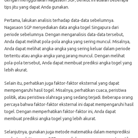
dengan menggunakan Nagasaon SGP, berikut ini adalah beberapa
tips jitu yang dapat Anda gunakan.
Pertama, lakukan analisis terhadap data-data sebelumnya.
Nagasaon SGP menyediakan data angka togel Singapura dari
periode sebelumnya. Dengan menganalisis data-data tersebut,
Anda dapat melihat pola-pola angka yang sering muncul. Misalnya,
Anda dapat melihat angka-angka yang sering keluar dalam periode
tertentu atau angka-angka yang jarang muncul. Dengan melihat
pola-pola tersebut, Anda dapat membuat prediksi angka togel yang
lebih akurat.
Selain itu, perhatikan juga faktor-faktor eksternal yang dapat
mempengaruhi hasil togel. Misalnya, perhatikan cuaca, peristiwa
politik, atau peristiwa olahraga yang sedang terjadi. Beberapa orang
percaya bahwa faktor-faktor eksternal ini dapat mempengaruhi hasil
togel. Dengan memperhatikan faktor-faktor ini, Anda dapat
membuat prediksi angka togel yang lebih akurat.
Selanjutnya, gunakan juga metode matematika dalam memprediksi