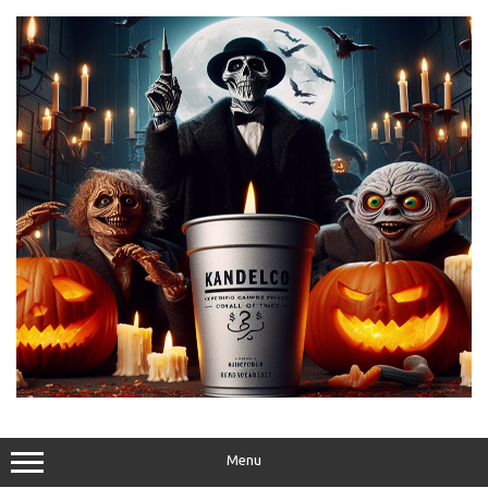
Skip
to
content
Menu