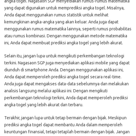
angka togel. Nagasaon SGP menyediakan rumus-rumus matematika
yang dapat digunakan untuk memprediksi angka togel. Misalnya,
Anda dapat menggunakan rumus statistik untuk melihat
kemungkinan angka-angka yang akan keluar. Anda juga dapat
menggunakan rumus matematika lainnya, seperti rumus probabilitas
atau rumus kombinasi. Dengan menggunakan metode matematika
ini, Anda dapat membuat prediksi angka togel yang lebih akurat.
Selain itu, jangan lupa untuk mengikuti perkembangan teknologi
terkini. Nagasaon SGP juga menyediakan aplikasi mobile yang dapat
diunduh di smartphone Anda. Dengan menggunakan aplikasi ini,
Anda dapat memperoleh prediksi angka togel secara real-time.
Anda juga dapat mengakses data-data sebelumnya dan melakukan
analisis langsung melalui aplikasi ini. Dengan mengikuti
perkembangan teknologi terkini, Anda dapat memperoleh prediksi
angka togel yang lebih akurat dan terbaru.
Terakhir, jangan lupa untuk tetap bermain dengan bijak. Meskipun
prediksi angka togel dapat membantu Anda dalam memperoleh
keuntungan finansial, tetapi tetaplah bermain dengan bijak. Jangan