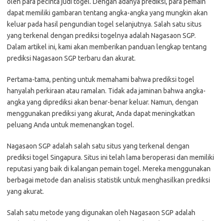
oleh para pecinta judi togel. Dengan adanya prediksi, para pemain
dapat memiliki gambaran tentang angka-angka yang mungkin akan
keluar pada hasil pengundian togel selanjutnya. Salah satu situs
yang terkenal dengan prediksi togelnya adalah Nagasaon SGP.
Dalam artikel ini, kami akan memberikan panduan lengkap tentang
prediksi Nagasaon SGP terbaru dan akurat.
Pertama-tama, penting untuk memahami bahwa prediksi togel
hanyalah perkiraan atau ramalan. Tidak ada jaminan bahwa angka-
angka yang diprediksi akan benar-benar keluar. Namun, dengan
menggunakan prediksi yang akurat, Anda dapat meningkatkan
peluang Anda untuk memenangkan togel.
Nagasaon SGP adalah salah satu situs yang terkenal dengan
prediksi togel Singapura. Situs ini telah lama beroperasi dan memiliki
reputasi yang baik di kalangan pemain togel. Mereka menggunakan
berbagai metode dan analisis statistik untuk menghasilkan prediksi
yang akurat.
Salah satu metode yang digunakan oleh Nagasaon SGP adalah