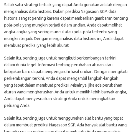
Salah satu strategi terbaik yang dapat Anda gunakan adalah dengan
menganalisis data historis. Dalam prediksi Nagasaon SGP, data
historis sangat penting karena dapat memberikan gambaran tentang
pola-pola yang mungkin terjadi dalam undian. Anda dapat melihat
angka-angka yang sering muncul atau pola-pola tertentu yang
mungkin terjadi. Dengan menganalisis data historis ini, Anda dapat
membuat prediksi yang lebih akurat.
Selain itu, penting juga untuk mengikuti perkembangan terkini
dalam dunia togel. Informasi tentang perubahan aturan atau
kebijakan baru dapat mempengaruhi hasil undian. Dengan mengikuti
perkembangan terkini, Anda dapat mengambil langkah-langkah
yang tepat dalam membuat prediksi. Misalnya, jika ada perubahan
aturan yang mengharuskan Anda untuk memilih lebih banyak angka,
Anda dapat menyesuaikan strategi Anda untuk meningkatkan
peluang Anda.
Selain itu, penting juga untuk menggunakan alat bantu yang tepat
dalam membuat prediksi Nagasaon SGP. Ada banyak alat bantu yang
tersedia secara online yang dapat membantu Anda menganalisis