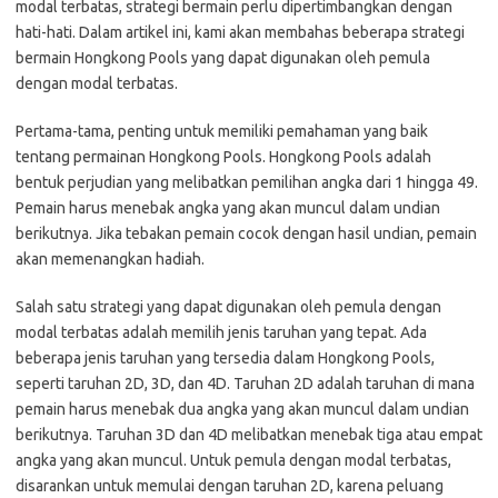
modal terbatas, strategi bermain perlu dipertimbangkan dengan
hati-hati. Dalam artikel ini, kami akan membahas beberapa strategi
bermain Hongkong Pools yang dapat digunakan oleh pemula
dengan modal terbatas.
Pertama-tama, penting untuk memiliki pemahaman yang baik
tentang permainan Hongkong Pools. Hongkong Pools adalah
bentuk perjudian yang melibatkan pemilihan angka dari 1 hingga 49.
Pemain harus menebak angka yang akan muncul dalam undian
berikutnya. Jika tebakan pemain cocok dengan hasil undian, pemain
akan memenangkan hadiah.
Salah satu strategi yang dapat digunakan oleh pemula dengan
modal terbatas adalah memilih jenis taruhan yang tepat. Ada
beberapa jenis taruhan yang tersedia dalam Hongkong Pools,
seperti taruhan 2D, 3D, dan 4D. Taruhan 2D adalah taruhan di mana
pemain harus menebak dua angka yang akan muncul dalam undian
berikutnya. Taruhan 3D dan 4D melibatkan menebak tiga atau empat
angka yang akan muncul. Untuk pemula dengan modal terbatas,
disarankan untuk memulai dengan taruhan 2D, karena peluang