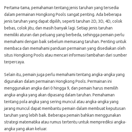
Pertama-tama, pemahaman tentang jenis taruhan yang tersedia
dalam permainan Hongkong Pools sangat penting. Ada beberapa
jenis taruhan yang dapat dipilih, seperti taruhan 2D, 3D, 4D, colok
bebas, colok jitu, dan masih banyak lagi. Setiap jenis taruhan
memiliki aturan dan peluang yang berbeda, sehingga pemain perlu
memahami dengan baik sebelum memasang taruhan. Penting untuk
membaca dan memahami panduan permainan yang disediakan oleh
situs Hongkong Pools atau mencari informasi tambahan dari sumber
terpercaya.
Selain itu, pemain juga perlu memahami tentang angka-angka yang
digunakan dalam permainan Hongkong Pools. Permainan ini
menggunakan angka dari 0 hingga 9, dan pemain harus memilih
angka-angka yang akan dipasang dalam taruhan. Pemahaman
tentang pola angka yang sering muncul atau angka-angka yang
jarang muncul dapat membantu pemain dalam membuat keputusan
taruhan yang lebih baik. Beberapa pemain bahkan menggunakan
strategi matematika atau rumus tertentu untuk memprediksi angka-
angka yang akan keluar.