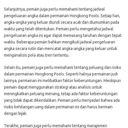
Selanjutnya, pemain juga perlu memahami tentang jadwal
pengeluaran angka dalam permainan Hongkong Pools. Setiap hari,
angka-angka yang keluar diundi secara acak dan diumumkan pada
waktu yang telah ditentukan. Pemain perlu mengetahui jadwal
pengeluaran angka ini agar dapat memasang taruhan dengan tepat
waktu. Beberapa pemain bahkan mengikuti jadwal pengeluaran
angka secara rutin dan mencatat angka-angka yang keluar untuk
menganalisis pola atau tren tertentu.
Selain itu, pemain juga perlu memahami tentang peluang dan risiko
dalam permainan Hongkong Pools. Seperti halnya permainan judi
lainnya, permainan ini melibatkan faktor keberuntungan. Meskipun
pemain dapat menggunakan strategi atau analisis untuk
meningkatkan peluang menang, tetap ada faktor keberuntungan
yang tidak dapat dikendalikan. Pemain perlu menyadari bahwa ada
risiko kehilangan uang dalam permainan ini dan harus bermain
dengan bijak.
Terakhir, pemain juga perlu memahami tentang manajemen