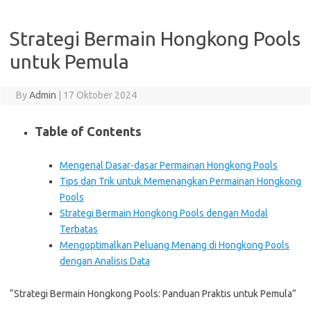
Strategi Bermain Hongkong Pools
untuk Pemula
By
Admin
|
17 Oktober 2024
Table of Contents
Mengenal Dasar-dasar Permainan Hongkong Pools
Tips dan Trik untuk Memenangkan Permainan Hongkong
Pools
Strategi Bermain Hongkong Pools dengan Modal
Terbatas
Mengoptimalkan Peluang Menang di Hongkong Pools
dengan Analisis Data
“Strategi Bermain Hongkong Pools: Panduan Praktis untuk Pemula”