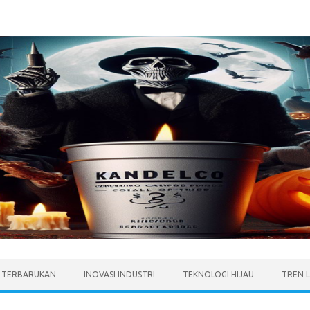
I TERBARUKAN
INOVASI INDUSTRI
TEKNOLOGI HIJAU
TREN 