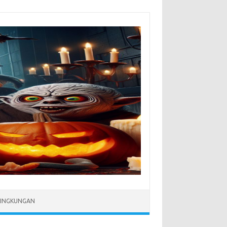
LINGKUNGAN