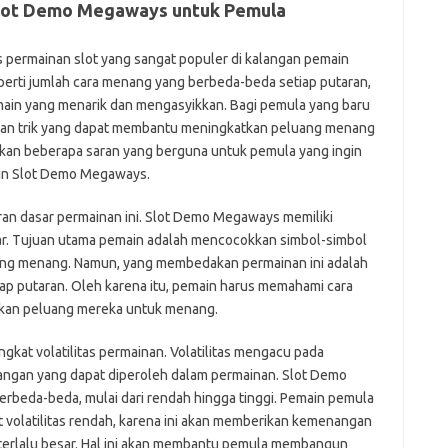
Slot Demo Megaways untuk Pemula
 permainan slot yang sangat populer di kalangan pemain
seperti jumlah cara menang yang berbeda-beda setiap putaran,
ain yang menarik dan mengasyikkan. Bagi pemula yang baru
 dan trik yang dapat membantu meningkatkan peluang menang
rikan beberapa saran yang berguna untuk pemula yang ingin
in Slot Demo Megaways.
an dasar permainan ini. Slot Demo Megaways memiliki
r. Tujuan utama pemain adalah mencocokkan simbol-simbol
ng menang. Namun, yang membedakan permainan ini adalah
ap putaran. Oleh karena itu, pemain harus memahami cara
lkan peluang mereka untuk menang.
gkat volatilitas permainan. Volatilitas mengacu pada
ngan yang dapat diperoleh dalam permainan. Slot Demo
berbeda-beda, mulai dari rendah hingga tinggi. Pemain pemula
 volatilitas rendah, karena ini akan memberikan kemenangan
 terlalu besar. Hal ini akan membantu pemula membangun