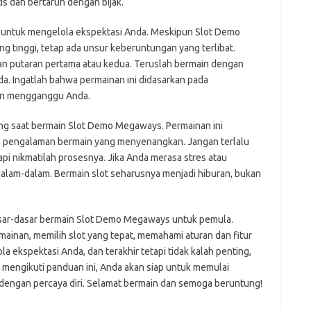
s dan bertaruh dengan bijak.
 untuk mengelola ekspektasi Anda. Meskipun Slot Demo
inggi, tetap ada unsur keberuntungan yang terlibat.
an putaran pertama atau kedua. Teruslah bermain dengan
a. Ingatlah bahwa permainan ini didasarkan pada
han mengganggu Anda.
ang saat bermain Slot Demo Megaways. Permainan ini
 pengalaman bermain yang menyenangkan. Jangan terlalu
pi nikmatilah prosesnya. Jika Anda merasa stres atau
 dalam-dalam. Bermain slot seharusnya menjadi hiburan, bukan
asar-dasar bermain Slot Demo Megaways untuk pemula.
inan, memilih slot yang tepat, memahami aturan dan fitur
 ekspektasi Anda, dan terakhir tetapi tidak kalah penting,
mengikuti panduan ini, Anda akan siap untuk memulai
engan percaya diri. Selamat bermain dan semoga beruntung!