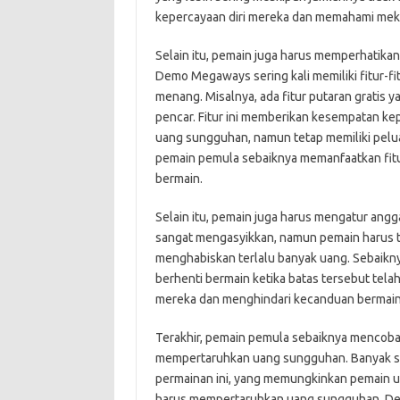
kepercayaan diri mereka dan memahami meka
Selain itu, pemain juga harus memperhatikan
Demo Megaways sering kali memiliki fitur-f
menang. Misalnya, ada fitur putaran gratis
pencar. Fitur ini memberikan kesempatan k
uang sungguhan, namun tetap memiliki pelu
pemain pemula sebaiknya memanfaatkan fitu
bermain.
Selain itu, pemain juga harus mengatur ang
sangat mengasyikkan, namun pemain harus te
menghabiskan terlalu banyak uang. Sebaikny
berhenti bermain ketika batas tersebut tel
mereka dan menghindari kecanduan bermain
Terakhir, pemain pemula sebaiknya mencob
mempertaruhkan uang sungguhan. Banyak sit
permainan ini, yang memungkinkan pemain 
harus mempertaruhkan uang sungguhan. Denga