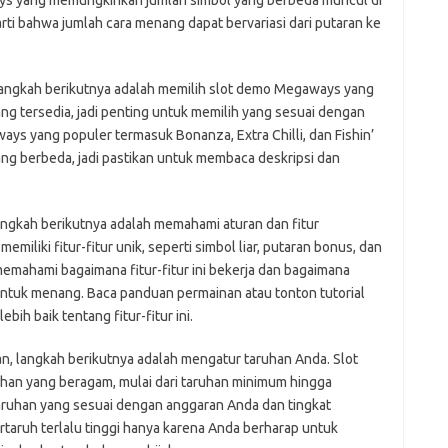
arti bahwa jumlah cara menang dapat bervariasi dari putaran ke
Pai
angkah berikutnya adalah memilih slot demo Megaways yang
ang tersedia, jadi penting untuk memilih yang sesuai dengan
ys yang populer termasuk Bonanza, Extra Chilli, dan Fishin’
yang berbeda, jadi pastikan untuk membaca deskripsi dan
langkah berikutnya adalah memahami aturan dan fitur
iliki fitur-fitur unik, seperti simbol liar, putaran bonus, dan
emahami bagaimana fitur-fitur ini bekerja dan bagaimana
tuk menang. Baca panduan permainan atau tonton tutorial
h baik tentang fitur-fitur ini.
n, langkah berikutnya adalah mengatur taruhan Anda. Slot
han yang beragam, mulai dari taruhan minimum hingga
aruhan yang sesuai dengan anggaran Anda dan tingkat
aruh terlalu tinggi hanya karena Anda berharap untuk