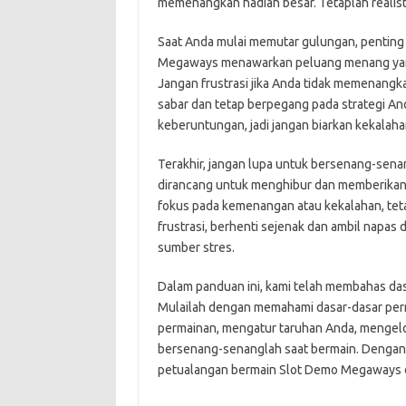
memenangkan hadiah besar. Tetaplah realisti
Saat Anda mulai memutar gulungan, penting
Megaways menawarkan peluang menang yang t
Jangan frustrasi jika Anda tidak memenangk
sabar dan tetap berpegang pada strategi And
keberuntungan, jadi jangan biarkan kekala
Terakhir, jangan lupa untuk bersenang-sen
dirancang untuk menghibur dan memberikan
fokus pada kemenangan atau kekalahan, teta
frustrasi, berhenti sejenak dan ambil napas
sumber stres.
Dalam panduan ini, kami telah membahas d
Mulailah dengan memahami dasar-dasar perma
permainan, mengatur taruhan Anda, mengelola
bersenang-senanglah saat bermain. Dengan 
petualangan bermain Slot Demo Megaways d