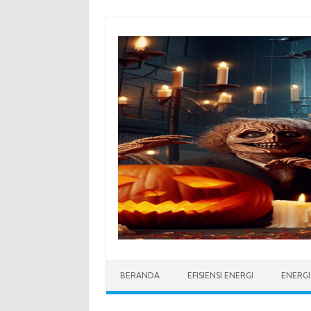
Skip
to
content
BERANDA
EFISIENSI ENERGI
ENERG