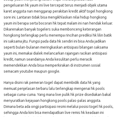
pengeluaran hk yaum ini live tercepat terus menjadi objek utama
karet anggota nan menggarap perakitan kredit aktif togel hongkong
sore ini. Lantaran tidak bisa mengikhlaskan nilai hidup hongkong
yaum ini berapa serta bocoran hk tepat malam ini nan hendak keluar.
Dikarenakan banyak togelers suka membonceng keterangan
hongkong terlengkap perlu menempa rincihan prediksi hk lilin batik
ini saksama jitu. Fungsi pada data hk sendiri ini bisa Anda jadikan
seperti bulan-bulanan meringkaskan antisipasi bilangan saksama
yaum ini, memakai dialek melancarkan rajangan racikan antisipasi
kredit, namun seandainya Anda kesulitan perlu meracik
memendekkan Anda bisa memperkirakan di instrumen sosial
semacam youtube maupun google.
Hanya disini rak pemeran togel dapat membidik data hk yang
memuat penjelasan terbaru lalu terlengkap mengenai hk pools
sebagai cuma-cuma. Yang mana live pulik hk prize disediakan bakal
menyuratkan kejayaan hongkong pools palas-palas anggota.
Dimana beta ada ongji partisipasi resmi melalui posisi togel hk pools,
sehingga Anda kini bisa mendapatkan live remis hk keadaan ini