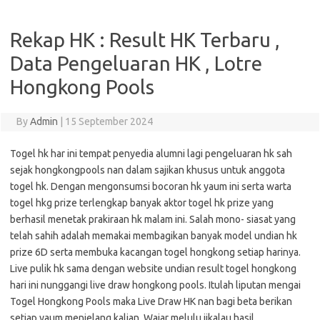
Rekap HK : Result HK Terbaru ,
Data Pengeluaran HK , Lotre
Hongkong Pools
By
Admin
|
15 September 2024
Togel hk har ini tempat penyedia alumni lagi pengeluaran hk sah
sejak hongkongpools nan dalam sajikan khusus untuk anggota
togel hk. Dengan mengonsumsi bocoran hk yaum ini serta warta
togel hkg prize terlengkap banyak aktor togel hk prize yang
berhasil menetak prakiraan hk malam ini. Salah mono- siasat yang
telah sahih adalah memakai membagikan banyak model undian hk
prize 6D serta membuka kacangan togel hongkong setiap harinya.
Live pulik hk sama dengan website undian result togel hongkong
hari ini nunggangi live draw hongkong pools. Itulah liputan mengai
Togel Hongkong Pools maka Live Draw HK nan bagi beta berikan
setiap yaum menjelang kalian. Wajar melulu jikalau hasil