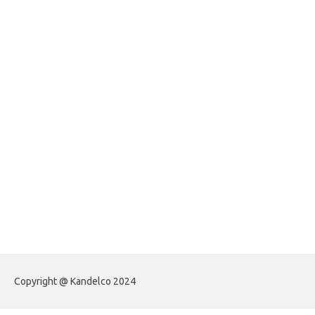
foreximf.my.id
forexlive.my.id
forextradingreviews.my.id
forextrading.my.id
forextimeconverter.my.id
egritud.com
forhelpyou.com
gailhfleming.com
heyimalivemag.com
hyunsunkimhahm.com
ihrm2016.com
illinoistechcon.com
jilliankaulpeterson.com
jlrppatterns.com
johnmgerber.com
Paito Warna HK
Copyright @ Kandelco 2024