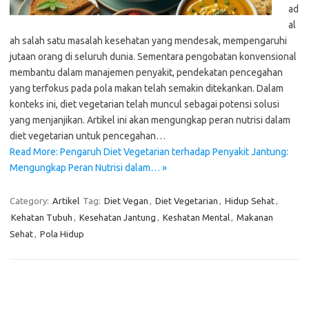
ad
al
ah salah satu masalah kesehatan yang mendesak, mempengaruhi
jutaan orang di seluruh dunia. Sementara pengobatan konvensional
membantu dalam manajemen penyakit, pendekatan pencegahan
yang terfokus pada pola makan telah semakin ditekankan. Dalam
konteks ini, diet vegetarian telah muncul sebagai potensi solusi
yang menjanjikan. Artikel ini akan mengungkap peran nutrisi dalam
diet vegetarian untuk pencegahan…
Read More: Pengaruh Diet Vegetarian terhadap Penyakit Jantung:
Mengungkap Peran Nutrisi dalam… »
Category:
Artikel
Tag:
Diet Vegan
,
Diet Vegetarian
,
Hidup Sehat
,
Kehatan Tubuh
,
Kesehatan Jantung
,
Keshatan Mental
,
Makanan
Sehat
,
Pola Hidup
Pos-pos Terbaru
Teknologi Hijau untuk Solusi Pengelolaan Air Bersih di Daerah