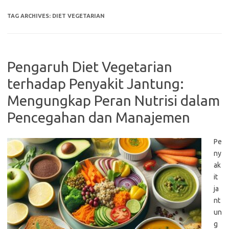
TAG ARCHIVES:
DIET VEGETARIAN
Pengaruh Diet Vegetarian
terhadap Penyakit Jantung:
Mengungkap Peran Nutrisi dalam
Pencegahan dan Manajemen
Pe
ny
ak
it
ja
nt
un
g