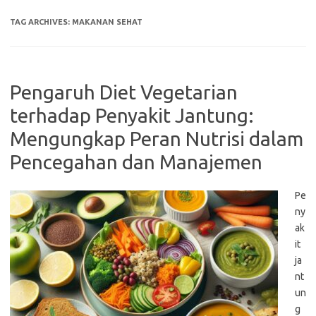
TAG ARCHIVES:
MAKANAN SEHAT
Pengaruh Diet Vegetarian
terhadap Penyakit Jantung:
Mengungkap Peran Nutrisi dalam
Pencegahan dan Manajemen
Pe
ny
ak
it
ja
nt
un
g