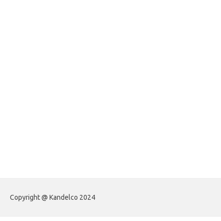
foreximf.my.id
forexlive.my.id
forextradingreviews.my.id
forextrading.my.id
forextimeconverter.my.id
egritud.com
forhelpyou.com
gailhfleming.com
heyimalivemag.com
hyunsunkimhahm.com
ihrm2016.com
illinoistechcon.com
jilliankaulpeterson.com
jlrppatterns.com
johnmgerber.com
Paito Warna HK
Copyright @ Kandelco 2024