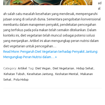
ad
al
ah salah satu masalah kesehatan yang mendesak, mempengaruhi
jutaan orang di seluruh dunia. Sementara pengobatan konvensional
membantu dalam manajemen penyakit, pendekatan pencegahan
yang terfokus pada pola makan telah semakin ditekankan. Dalam
konteks ini, diet vegetarian telah muncul sebagai potensi solusi
yang menjanjikan. Artikel ini akan mengungkap peran nutrisi dalam
diet vegetarian untuk pencegahan…
Read More: Pengaruh Diet Vegetarian terhadap Penyakit Jantung:
Mengungkap Peran Nutrisi dalam… »
Category:
Artikel
Tag:
Diet Vegan
,
Diet Vegetarian
,
Hidup Sehat
,
Kehatan Tubuh
,
Kesehatan Jantung
,
Keshatan Mental
,
Makanan
Sehat
,
Pola Hidup
Pos-pos Terbaru
Teknologi Hijau untuk Solusi Pengelolaan Air Bersih di Daerah