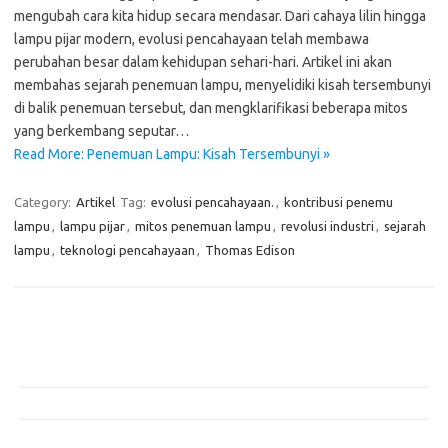
mengubah cara kita hidup secara mendasar. Dari cahaya lilin hingga
lampu pijar modern, evolusi pencahayaan telah membawa
perubahan besar dalam kehidupan sehari-hari. Artikel ini akan
membahas sejarah penemuan lampu, menyelidiki kisah tersembunyi
di balik penemuan tersebut, dan mengklarifikasi beberapa mitos
yang berkembang seputar…
Read More: Penemuan Lampu: Kisah Tersembunyi »
Category:
Artikel
Tag:
evolusi pencahayaan.
,
kontribusi penemu
lampu
,
lampu pijar
,
mitos penemuan lampu
,
revolusi industri
,
sejarah
lampu
,
teknologi pencahayaan
,
Thomas Edison
Pos-pos Terbaru
Teknologi Hijau untuk Solusi Pengelolaan Air Bersih di Daerah
Terpencil
Manfaat Efisiensi Energi untuk Lingkungan dan Kesejahteraan Sosial
Bagaimana Pemanasan Global Mengubah Pola Cuaca Dunia