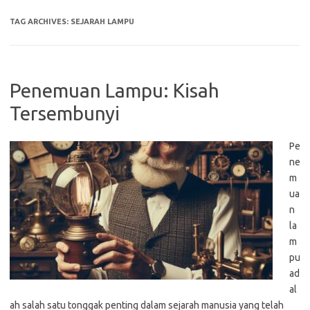
TAG ARCHIVES:
SEJARAH LAMPU
Penemuan Lampu: Kisah
Tersembunyi
Pe
ne
m
ua
n
la
m
pu
ad
al
ah salah satu tonggak penting dalam sejarah manusia yang telah