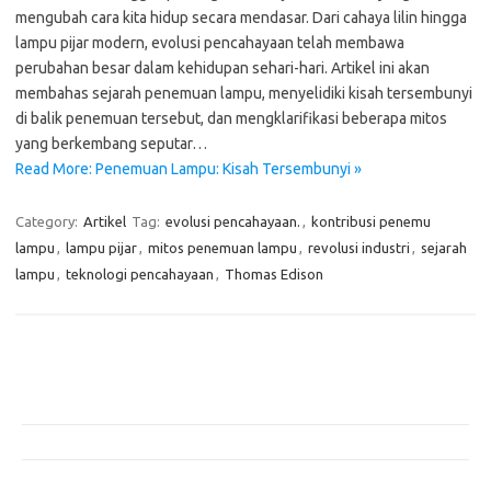
mengubah cara kita hidup secara mendasar. Dari cahaya lilin hingga
lampu pijar modern, evolusi pencahayaan telah membawa
perubahan besar dalam kehidupan sehari-hari. Artikel ini akan
membahas sejarah penemuan lampu, menyelidiki kisah tersembunyi
di balik penemuan tersebut, dan mengklarifikasi beberapa mitos
yang berkembang seputar…
Read More: Penemuan Lampu: Kisah Tersembunyi »
Category:
Artikel
Tag:
evolusi pencahayaan.
,
kontribusi penemu
lampu
,
lampu pijar
,
mitos penemuan lampu
,
revolusi industri
,
sejarah
lampu
,
teknologi pencahayaan
,
Thomas Edison
Pos-pos Terbaru
Teknologi Hijau untuk Solusi Pengelolaan Air Bersih di Daerah
Terpencil
Manfaat Efisiensi Energi untuk Lingkungan dan Kesejahteraan Sosial
Bagaimana Pemanasan Global Mengubah Pola Cuaca Dunia