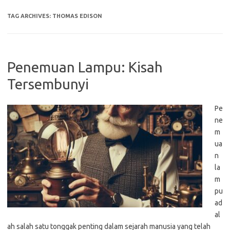
TAG ARCHIVES:
THOMAS EDISON
Penemuan Lampu: Kisah
Tersembunyi
Pe
ne
m
ua
n
la
m
pu
ad
al
ah salah satu tonggak penting dalam sejarah manusia yang telah