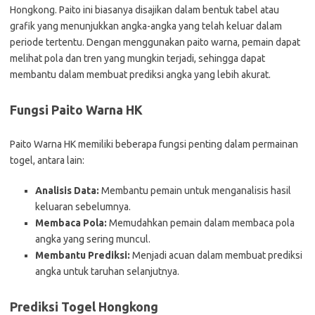
Hongkong. Paito ini biasanya disajikan dalam bentuk tabel atau
grafik yang menunjukkan angka-angka yang telah keluar dalam
periode tertentu. Dengan menggunakan paito warna, pemain dapat
melihat pola dan tren yang mungkin terjadi, sehingga dapat
membantu dalam membuat prediksi angka yang lebih akurat.
Fungsi Paito Warna HK
Paito Warna HK memiliki beberapa fungsi penting dalam permainan
togel, antara lain:
Analisis Data:
Membantu pemain untuk menganalisis hasil
keluaran sebelumnya.
Membaca Pola:
Memudahkan pemain dalam membaca pola
angka yang sering muncul.
Membantu Prediksi:
Menjadi acuan dalam membuat prediksi
angka untuk taruhan selanjutnya.
Prediksi Togel Hongkong