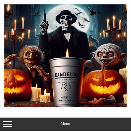
Skip
to
content
Menu