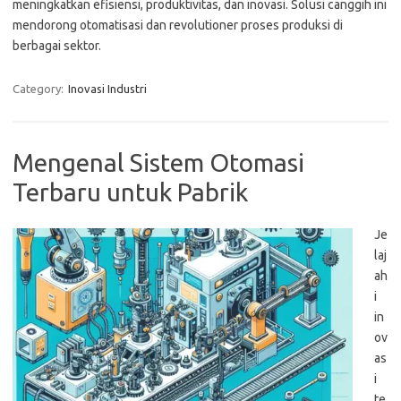
meningkatkan efisiensi, produktivitas, dan inovasi. Solusi canggih ini
mendorong otomatisasi dan revolutioner proses produksi di
berbagai sektor.
Category:
Inovasi Industri
Mengenal Sistem Otomasi
Terbaru untuk Pabrik
Je
laj
ah
i
in
ov
as
i
te