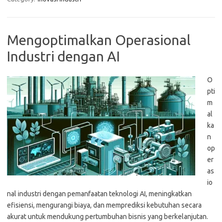
Mengoptimalkan Operasional
Industri dengan AI
O
pti
m
al
ka
n
op
er
as
io
nal industri dengan pemanfaatan teknologi AI, meningkatkan
efisiensi, mengurangi biaya, dan memprediksi kebutuhan secara
akurat untuk mendukung pertumbuhan bisnis yang berkelanjutan.