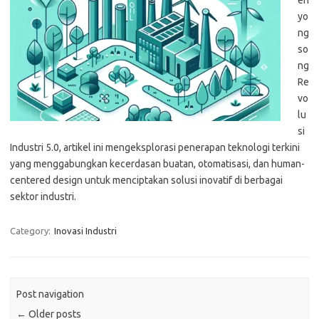
en
yo
ng
so
ng
Re
vo
lu
si
Industri 5.0, artikel ini mengeksplorasi penerapan teknologi terkini
yang menggabungkan kecerdasan buatan, otomatisasi, dan human-
centered design untuk menciptakan solusi inovatif di berbagai
sektor industri.
Category:
Inovasi Industri
Post navigation
←
Older posts