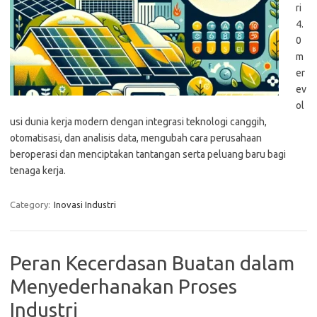
ri
4.
0
m
er
ev
ol
usi dunia kerja modern dengan integrasi teknologi canggih,
otomatisasi, dan analisis data, mengubah cara perusahaan
beroperasi dan menciptakan tantangan serta peluang baru bagi
tenaga kerja.
Category:
Inovasi Industri
Peran Kecerdasan Buatan dalam
Menyederhanakan Proses
Industri