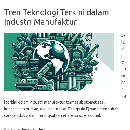
Tren Teknologi Terkini dalam
Industri Manufaktur
Je
laj
ah
i
tr
en
te
kn
ol
og
i terkini dalam industri manufaktur, termasuk otomatisasi,
kecerdasan buatan, dan Internet of Things (IoT) yang mengubah
cara produksi dan meningkatkan efisiensi operasional.
Category:
Inovasi Industri