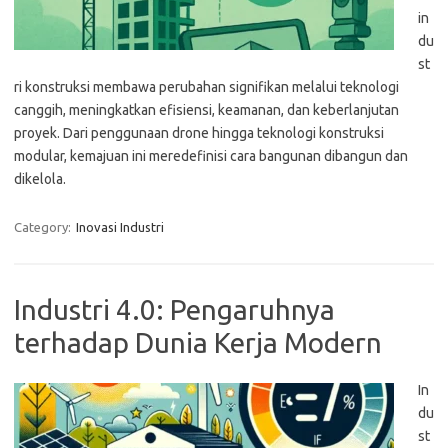
in
du
st
ri konstruksi membawa perubahan signifikan melalui teknologi
canggih, meningkatkan efisiensi, keamanan, dan keberlanjutan
proyek. Dari penggunaan drone hingga teknologi konstruksi
modular, kemajuan ini meredefinisi cara bangunan dibangun dan
dikelola.
Category:
Inovasi Industri
Industri 4.0: Pengaruhnya
terhadap Dunia Kerja Modern
In
du
st