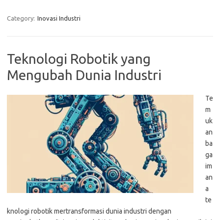
Category:
Inovasi Industri
Teknologi Robotik yang
Mengubah Dunia Industri
Te
m
uk
an
ba
ga
im
an
a
te
knologi robotik mertransformasi dunia industri dengan