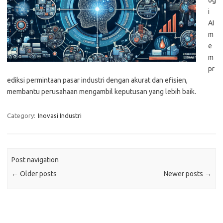
og
i
AI
m
e
m
pr
ediksi permintaan pasar industri dengan akurat dan efisien,
membantu perusahaan mengambil keputusan yang lebih baik.
Category:
Inovasi Industri
Post navigation
←
Older posts
Newer posts
→
Pos-pos Terbaru
Teknologi Hijau untuk Solusi Pengelolaan Air Bersih di Daerah