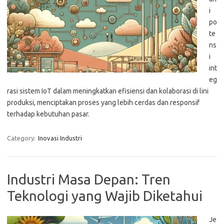
i
po
te
ns
i
int
eg
rasi sistem IoT dalam meningkatkan efisiensi dan kolaborasi di lini
produksi, menciptakan proses yang lebih cerdas dan responsif
terhadap kebutuhan pasar.
Category:
Inovasi Industri
Industri Masa Depan: Tren
Teknologi yang Wajib Diketahui
Je