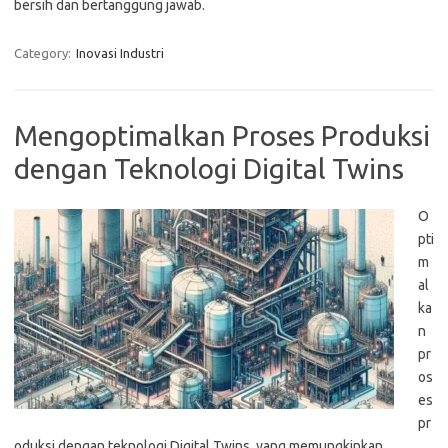
bersih dan bertanggung jawab.
Category:
Inovasi Industri
Mengoptimalkan Proses Produksi
dengan Teknologi Digital Twins
O
pti
m
al
ka
n
pr
os
es
pr
oduksi dengan teknologi Digital Twins, yang memungkinkan