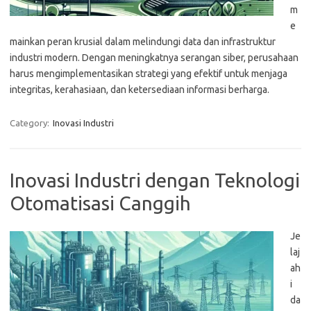
m
e
mainkan peran krusial dalam melindungi data dan infrastruktur
industri modern. Dengan meningkatnya serangan siber, perusahaan
harus mengimplementasikan strategi yang efektif untuk menjaga
integritas, kerahasiaan, dan ketersediaan informasi berharga.
Category:
Inovasi Industri
Inovasi Industri dengan Teknologi
Otomatisasi Canggih
Je
laj
ah
i
da