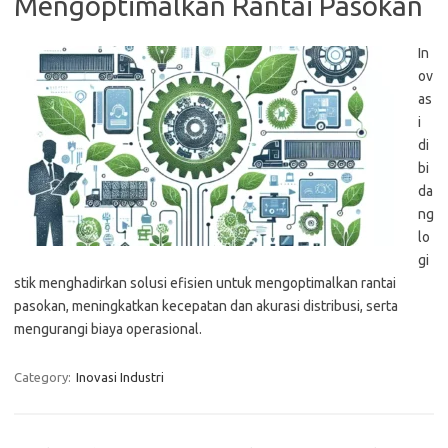
Mengoptimalkan Rantai Pasokan
In
ov
as
i
di
bi
da
ng
lo
gi
stik menghadirkan solusi efisien untuk mengoptimalkan rantai
pasokan, meningkatkan kecepatan dan akurasi distribusi, serta
mengurangi biaya operasional.
Category:
Inovasi Industri