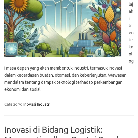
laj
ah
i
tr
en
te
kn
ol
og
i masa depan yang akan membentuk industri, termasuk inovasi
dalam kecerdasan buatan, otomasi, dan keberlanjutan. Wawasan
mendalam tentang dampak teknologi terhadap perkembangan
ekonomi dan sosial.
Category:
Inovasi Industri
Inovasi di Bidang Logistik: