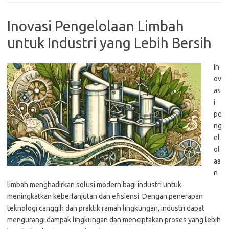
Inovasi Pengelolaan Limbah
untuk Industri yang Lebih Bersih
In
ov
as
i
pe
ng
el
ol
aa
n
limbah menghadirkan solusi modern bagi industri untuk
meningkatkan keberlanjutan dan efisiensi. Dengan penerapan
teknologi canggih dan praktik ramah lingkungan, industri dapat
mengurangi dampak lingkungan dan menciptakan proses yang lebih