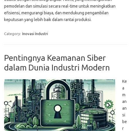
pemodelan dan simulasi secara real-time untuk meningkatkan
efisiensi, mengurangi biaya, dan mendukung pengambilan
keputusan yang lebih baik dalam rantai produksi.
Category:
Inovasi Industri
Pentingnya Keamanan Siber
dalam Dunia Industri Modern
Ke
a
m
an
an
si
be
r