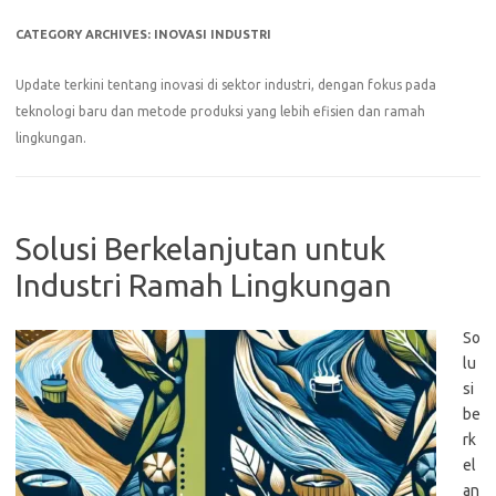
CATEGORY ARCHIVES:
INOVASI INDUSTRI
Update terkini tentang inovasi di sektor industri, dengan fokus pada
teknologi baru dan metode produksi yang lebih efisien dan ramah
lingkungan.
Solusi Berkelanjutan untuk
Industri Ramah Lingkungan
So
lu
si
be
rk
el
an