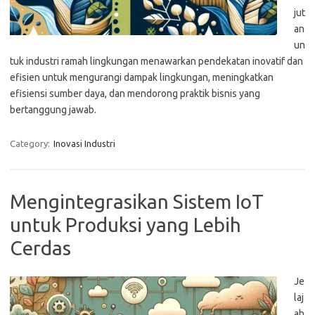
jut
an
un
tuk industri ramah lingkungan menawarkan pendekatan inovatif dan
efisien untuk mengurangi dampak lingkungan, meningkatkan
efisiensi sumber daya, dan mendorong praktik bisnis yang
bertanggung jawab.
Category:
Inovasi Industri
Mengintegrasikan Sistem IoT
untuk Produksi yang Lebih
Cerdas
Je
laj
ah