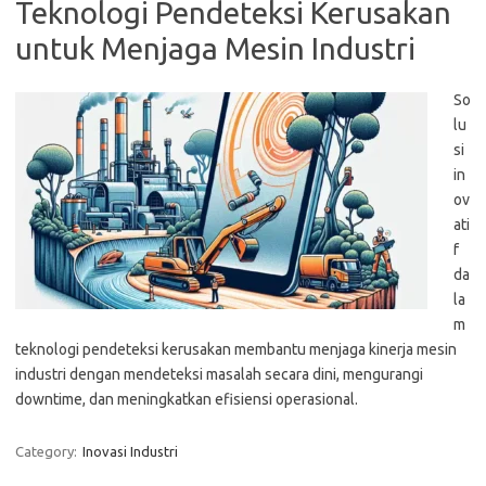
Teknologi Pendeteksi Kerusakan
untuk Menjaga Mesin Industri
So
lu
si
in
ov
ati
f
da
la
m
teknologi pendeteksi kerusakan membantu menjaga kinerja mesin
industri dengan mendeteksi masalah secara dini, mengurangi
downtime, dan meningkatkan efisiensi operasional.
Category:
Inovasi Industri