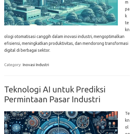
m
pa
k
te
kn
ologi otomatisasi canggih dalam inovasi industri, mengoptimalkan
efisiensi, meningkatkan produktivitas, dan mendorong transformasi
digital di berbagai sektor.
Category:
Inovasi Industri
Teknologi AI untuk Prediksi
Permintaan Pasar Industri
Te
kn
ol