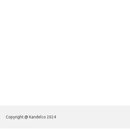
jasframing.com
foreximf.my.id
forexlive.my.id
forextradingreviews.my.id
forextrading.my.id
forextimeconverter.my.id
egritud.com
forhelpyou.com
gailhfleming.com
heyimalivemag.com
hyunsunkimhahm.com
ihrm2016.com
illinoistechcon.com
jilliankaulpeterson.com
jlrppatterns.com
johnmgerber.com
Paito Warna HK
Copyright @ Kandelco 2024