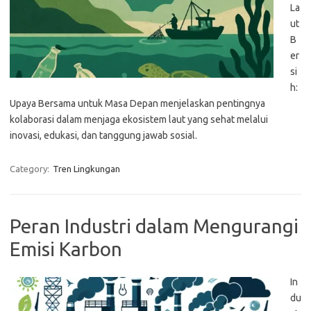
La
ut
B
er
si
h:
Upaya Bersama untuk Masa Depan menjelaskan pentingnya
kolaborasi dalam menjaga ekosistem laut yang sehat melalui
inovasi, edukasi, dan tanggung jawab sosial.
Category:
Tren Lingkungan
Peran Industri dalam Mengurangi
Emisi Karbon
In
du