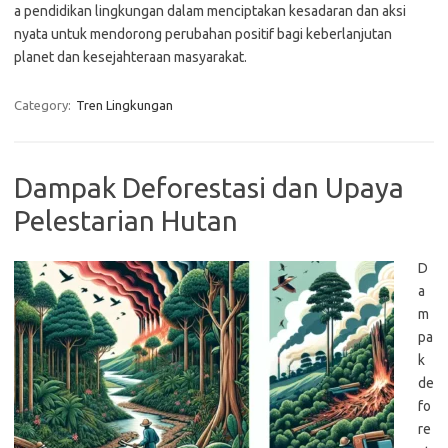
a pendidikan lingkungan dalam menciptakan kesadaran dan aksi
nyata untuk mendorong perubahan positif bagi keberlanjutan
planet dan kesejahteraan masyarakat.
Category:
Tren Lingkungan
Dampak Deforestasi dan Upaya
Pelestarian Hutan
D
a
m
pa
k
de
fo
re