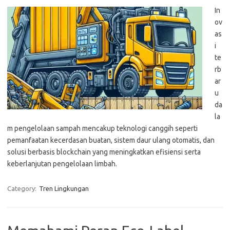
In
ov
as
i
te
rb
ar
u
da
la
m pengelolaan sampah mencakup teknologi canggih seperti
pemanfaatan kecerdasan buatan, sistem daur ulang otomatis, dan
solusi berbasis blockchain yang meningkatkan efisiensi serta
keberlanjutan pengelolaan limbah.
Category:
Tren Lingkungan