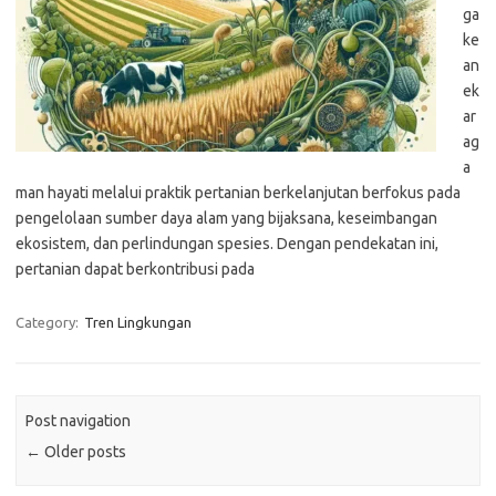
ga
ke
an
ek
ar
ag
a
man hayati melalui praktik pertanian berkelanjutan berfokus pada
pengelolaan sumber daya alam yang bijaksana, keseimbangan
ekosistem, dan perlindungan spesies. Dengan pendekatan ini,
pertanian dapat berkontribusi pada
Category:
Tren Lingkungan
Post navigation
←
Older posts