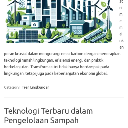
st
ri
m
e
m
ai
nk
an
peran krusial dalam mengurangi emisi karbon dengan menerapkan
teknologi ramah lingkungan, efisiensi energi, dan praktik
berkelanjutan. Transformasi ini tidak hanya berdampak pada
lingkungan, tetapi juga pada keberlanjutan ekonomi global.
Category:
Tren Lingkungan
Teknologi Terbaru dalam
Pengelolaan Sampah