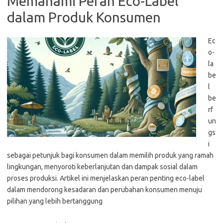
Memahami Peran Eco-Label
dalam Produk Konsumen
Ec
o-
la
be
l
be
rf
un
gs
i
sebagai petunjuk bagi konsumen dalam memilih produk yang ramah
lingkungan, menyoroti keberlanjutan dan dampak sosial dalam
proses produksi. Artikel ini menjelaskan peran penting eco-label
dalam mendorong kesadaran dan perubahan konsumen menuju
pilihan yang lebih bertanggung