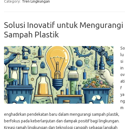
Category:
Tren Lingkungan
Solusi Inovatif untuk Mengurangi
Sampah Plastik
So
lu
si
in
ov
ati
f
ya
ng
m
enghadirkan pendekatan baru dalam mengurangi sampah plastik,
berfokus pada keberlanjutan dan dampak positif bagi lingkungan.
Kreasi ramah lingkungan dan teknologi canggih sebagai langkah