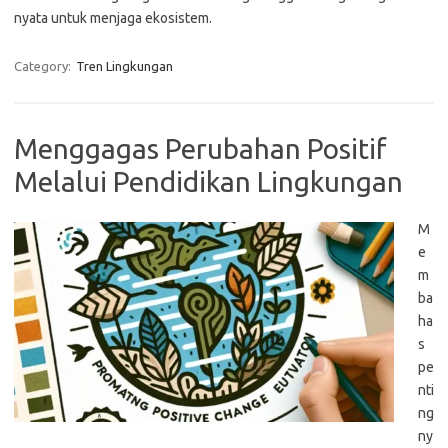
nyata untuk menjaga ekosistem.
Category:
Tren Lingkungan
Menggagas Perubahan Positif
Melalui Pendidikan Lingkungan
M
e
m
ba
ha
s
pe
nti
ng
ny