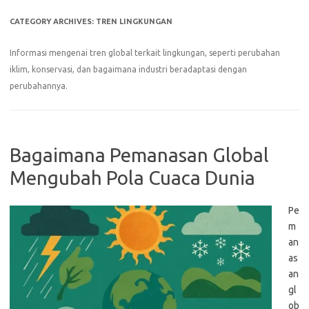
CATEGORY ARCHIVES:
TREN LINGKUNGAN
Informasi mengenai tren global terkait lingkungan, seperti perubahan
iklim, konservasi, dan bagaimana industri beradaptasi dengan
perubahannya.
Bagaimana Pemanasan Global
Mengubah Pola Cuaca Dunia
Pe
m
an
as
an
gl
ob