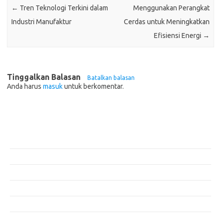
←
Tren Teknologi Terkini dalam
Menggunakan Perangkat
Industri Manufaktur
Cerdas untuk Meningkatkan
Efisiensi Energi
→
Tinggalkan Balasan
Batalkan balasan
Anda harus
masuk
untuk berkomentar.
Pos-pos Terbaru
Teknologi Hijau untuk Solusi Pengelolaan Air Bersih di Daerah
Terpencil
Manfaat Efisiensi Energi untuk Lingkungan dan Kesejahteraan Sosial
Bagaimana Pemanasan Global Mengubah Pola Cuaca Dunia
Inovasi di Industri Konstruksi: Teknologi yang Merubah Game
Masa Depan Bangunan Cerdas dengan Teknologi Hijau