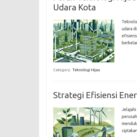
Udara Kota
Teknolog
udara d
efisien
berkela
Category:
Teknologi Hijau
Strategi Efisiensi En
Jelajahi
perusah
menduku
ciptaka