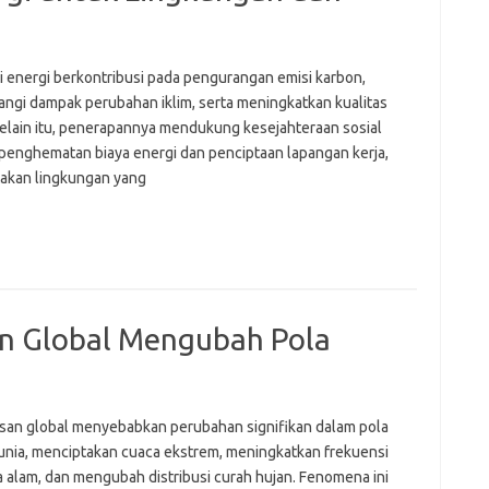
fi
g
h
si energi berkontribusi pada pengurangan emisi karbon,
ho
ngi dampak perubahan iklim, serta meningkatkan kualitas
h
ic
Selain itu, penerapannya mendukung kesejahteraan sosial
im
 penghematan biaya energi dan penciptaan lapangan kerja,
ja
akan lingkungan yang
fo
fo
fo
fo
fo
eg
fo
 Global Mengubah Pola
ga
h
h
i
il
an global menyebabkan perubahan signifikan dalam pola
ji
unia, menciptakan cuaca ekstrem, meningkatkan frekuensi
jl
j
 alam, dan mengubah distribusi curah hujan. Fenomena ini