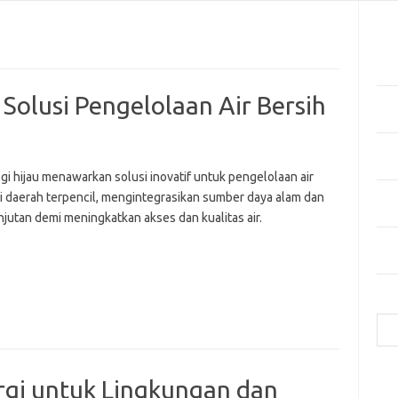
Pos
Tekn
di 
 Solusi Pengelolaan Air Bersih
Manf
Kes
Bag
Cua
gi hijau menawarkan solusi inovatif untuk pengelolaan air
Inov
di daerah terpencil, mengintegrasikan sumber daya alam dan
Mer
jutan demi meningkatkan akses dan kualitas air.
Mas
Hija
Cari
e
rgi untuk Lingkungan dan
f