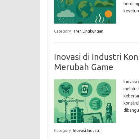
berdamp
keselur
Category:
Tren Lingkungan
Inovasi di Industri Ko
Merubah Game
Inovasi
melalui
keberla
konstru
dibangu
Category:
Inovasi Industri