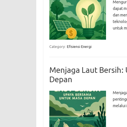
Mengura
dapat m
dan mem
teknolo
untuk m
Category:
Efisiensi Energi
Menjaga Laut Bersih:
Depan
Menjaga
penting
melalui 