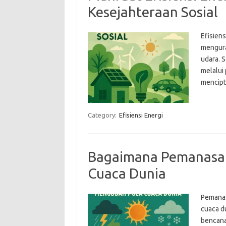
Kesejahteraan Sosial
Efisien
mengura
udara. 
melalui
mencipt
Category:
Efisiensi Energi
Bagaimana Pemanasan
Cuaca Dunia
Pemanas
cuaca d
bencana