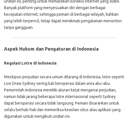
undian ini, penting untuk memastikan koneksi internet yang stabil.
Banyak platform yang menyesuaikan diri dengan berbagai
kecepatan internet, sehingga pemain di berbagai wilayah, bahkan
yang lebih terpencil, tetap dapat menikmati pengalaman menonton
tanpa gangguan.
Aspek Hukum dan Pengaturan di Indonesia
Regulasi Lotre di Indonesia
Meskipun perjudian secara umum dilarang di Indonesia, lotre seperti
Live Draw Sydney sering kali beroperasi dalam area abu-abu.
Pemerintah Indonesia memiliki aturan ketat mengenai perjudian,
namun tidak jarang beberapa lotre internasional seperti Sydney
dapat beroperasi secara tidak langsung. Pemain disarankan untuk
selalu berhati-hati dan memeriksa keaslian situs atau aplikasi yang
digunakan untuk mengikuti undian ini.