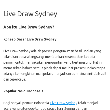
Live Draw Sydney
Apa itu Live Draw Sydney?
Konsep Dasar Live Draw Sydney
Live Draw Sydney adalah proses pengumuman hasil undian yang
dilakukan secara langsung, memberikan kesempatan kepada
pemain untuk menyaksikan pengundian yang berlangsung. Hal ini
memastikan bahwa semua pihak dapat melihat proses undian tanpa
adanya kemungkinan manipulasi, menjadikan permainan ini lebih adil
dan tepercaya.
Popularitas di Indonesia
Bagi banyak pemain Indonesia,
Live Draw Sydney
telah menjadi
acara yang ditunggu-tunggu setiap hari. Seiring dengan