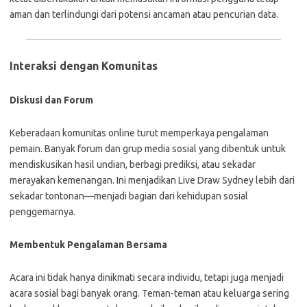
aman dan terlindungi dari potensi ancaman atau pencurian data.
Interaksi dengan Komunitas
Diskusi dan Forum
Keberadaan komunitas online turut memperkaya pengalaman
pemain. Banyak forum dan grup media sosial yang dibentuk untuk
mendiskusikan hasil undian, berbagi prediksi, atau sekadar
merayakan kemenangan. Ini menjadikan Live Draw Sydney lebih dari
sekadar tontonan—menjadi bagian dari kehidupan sosial
penggemarnya.
Membentuk Pengalaman Bersama
Acara ini tidak hanya dinikmati secara individu, tetapi juga menjadi
acara sosial bagi banyak orang. Teman-teman atau keluarga sering