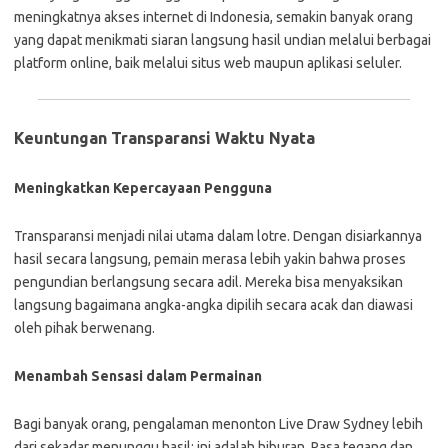
meningkatnya akses internet di Indonesia, semakin banyak orang
yang dapat menikmati siaran langsung hasil undian melalui berbagai
platform online, baik melalui situs web maupun aplikasi seluler.
Keuntungan Transparansi Waktu Nyata
Meningkatkan Kepercayaan Pengguna
Transparansi menjadi nilai utama dalam lotre. Dengan disiarkannya
hasil secara langsung, pemain merasa lebih yakin bahwa proses
pengundian berlangsung secara adil. Mereka bisa menyaksikan
langsung bagaimana angka-angka dipilih secara acak dan diawasi
oleh pihak berwenang.
Menambah Sensasi dalam Permainan
Bagi banyak orang, pengalaman menonton Live Draw Sydney lebih
dari sekadar menunggu hasil; ini adalah hiburan. Rasa tegang dan