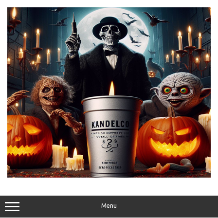
Skip
to
content
Menu