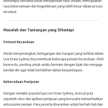
berkumpul bersama untuk menyaksikan hasil undian, menciptakan
rasa kebersamaan dan kegembiraan yang lebih besar dalam proses
tersebut.
Masalah dan Tantangan yang Dihadapi
Potensi Kecanduan
Meski menyenangkan, ketegangan dan harapan yang terlibat dalam
Live Draw Sydney bisa membuat beberapa pemain kecanduan. Oleh
karena itu, penting untuk selalu bermain dengan bijak dan menjaga
kendali diri agar tidak berlebihan dalam berpartisipasi.
Keberadaan Penipuan
Dengan semakin populernya Live Draw Sydney, muncul pula
sejumlah situs dan aplikasi penipuan yang berusaha memanfaatkan
antusiasme pemain. Para peserta disarankan untuk berhati-hati dan