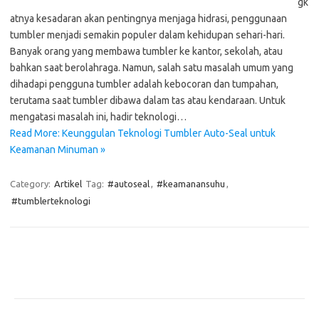
gk
atnya kesadaran akan pentingnya menjaga hidrasi, penggunaan
tumbler menjadi semakin populer dalam kehidupan sehari-hari.
Banyak orang yang membawa tumbler ke kantor, sekolah, atau
bahkan saat berolahraga. Namun, salah satu masalah umum yang
dihadapi pengguna tumbler adalah kebocoran dan tumpahan,
terutama saat tumbler dibawa dalam tas atau kendaraan. Untuk
mengatasi masalah ini, hadir teknologi…
Read More: Keunggulan Teknologi Tumbler Auto-Seal untuk
Keamanan Minuman »
Category:
Artikel
Tag:
#autoseal
,
#keamanansuhu
,
#tumblerteknologi
Pos-pos Terbaru
Teknologi Hijau untuk Solusi Pengelolaan Air Bersih di Daerah
Terpencil
Manfaat Efisiensi Energi untuk Lingkungan dan Kesejahteraan Sosial