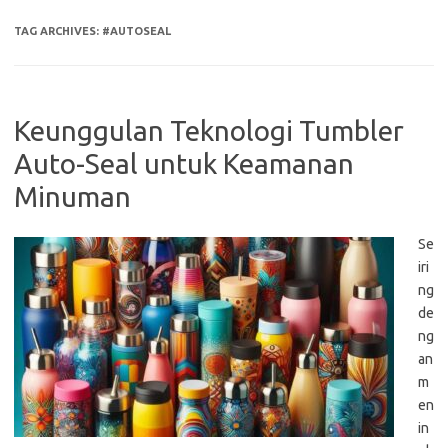
TAG ARCHIVES:
#AUTOSEAL
Keunggulan Teknologi Tumbler
Auto-Seal untuk Keamanan
Minuman
Se
iri
ng
de
ng
an
m
en
in