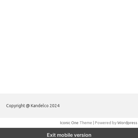
forextrading.my.id
forextimeconverter.my.id
egritud.com
forhelpyou.com
gailhfleming.com
heyimalivemag.com
hyunsunkimhahm.com
ihrm2016.com
illinoistechcon.com
jilliankaulpeterson.com
jlrppatterns.com
johnmgerber.com
Paito Warna HK
Copyright @ Kandelco 2024
Iconic One
Theme | Powered by
Wordpress
Exit mobile version