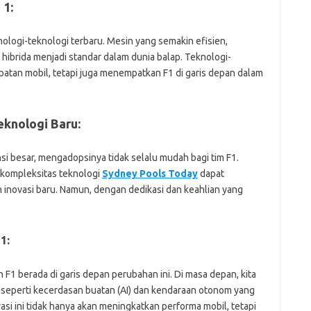
 1:
fi
g
h
nologi-teknologi terbaru. Mesin yang semakin efisien,
ho
 hibrida menjadi standar dalam dunia balap. Teknologi-
h
patan mobil, tetapi juga menempatkan F1 di garis depan dalam
ic
im
ja
fo
knologi Baru:
fo
fo
 besar, mengadopsinya tidak selalu mudah bagi tim F1.
fo
fo
 kompleksitas teknologi
Sydney Pools Today
dapat
eg
ovasi baru. Namun, dengan dedikasi dan keahlian yang
fo
.
ga
h
h
1:
i
il
 F1 berada di garis depan perubahan ini. Di masa depan, kita
ji
jl
 seperti kecerdasan buatan (AI) dan kendaraan otonom yang
j
si ini tidak hanya akan meningkatkan performa mobil, tetapi