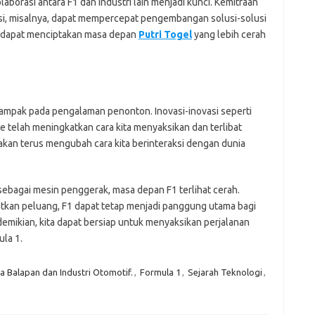
aborasi antara F1 dan industri lain menjadi kunci. Kemitraan
asi, misalnya, dapat mempercepat pengembangan solusi-solusi
ta dapat menciptakan masa depan
Putri Togel
yang lebih cerah
ampak pada pengalaman penonton. Inovasi-inovasi seperti
me telah meningkatkan cara kita menyaksikan dan terlibat
akan terus mengubah cara kita berinteraksi dengan dunia
ebagai mesin penggerak, masa depan F1 terlihat cerah.
kan peluang, F1 dapat tetap menjadi panggung utama bagi
demikian, kita dapat bersiap untuk menyaksikan perjalanan
la 1.
 Balapan dan Industri Otomotif.
,
Formula 1
,
Sejarah Teknologi
,