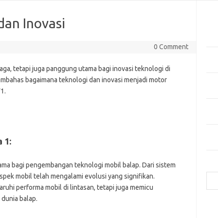
Pos
dan Inovasi
Tekn
di 
0 Comment
Manf
Kes
aga, tetapi juga panggung utama bagi inovasi teknologi di
 membahas bagaimana teknologi dan inovasi menjadi motor
Bag
1.
Cua
Inov
Mer
Mas
 1:
Hija
tama bagi pengembangan teknologi mobil balap. Dari sistem
Cari
spek mobil telah mengalami evolusi yang signifikan.
ruhi performa mobil di lintasan, tetapi juga memicu
r dunia balap.
e
f