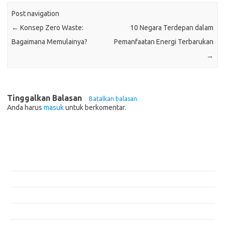
Post navigation
←
Konsep Zero Waste:
10 Negara Terdepan dalam
Bagaimana Memulainya?
Pemanfaatan Energi Terbarukan
→
Tinggalkan Balasan
Batalkan balasan
Anda harus
masuk
untuk berkomentar.
Pos-pos Terbaru
Teknologi Hijau untuk Solusi Pengelolaan Air Bersih di Daerah
Terpencil
Manfaat Efisiensi Energi untuk Lingkungan dan Kesejahteraan Sosial
Bagaimana Pemanasan Global Mengubah Pola Cuaca Dunia
Inovasi di Industri Konstruksi: Teknologi yang Merubah Game