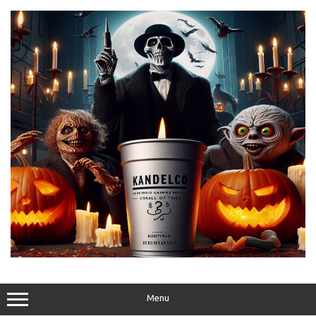
Skip
to
content
Menu