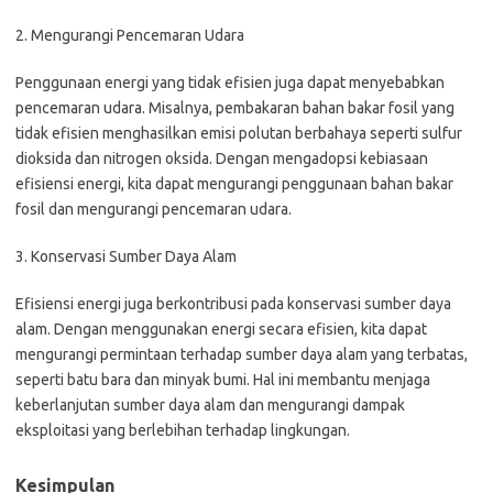
2. Mengurangi Pencemaran Udara
Penggunaan energi yang tidak efisien juga dapat menyebabkan
pencemaran udara. Misalnya, pembakaran bahan bakar fosil yang
tidak efisien menghasilkan emisi polutan berbahaya seperti sulfur
dioksida dan nitrogen oksida. Dengan mengadopsi kebiasaan
efisiensi energi, kita dapat mengurangi penggunaan bahan bakar
fosil dan mengurangi pencemaran udara.
3. Konservasi Sumber Daya Alam
Efisiensi energi juga berkontribusi pada konservasi sumber daya
alam. Dengan menggunakan energi secara efisien, kita dapat
mengurangi permintaan terhadap sumber daya alam yang terbatas,
seperti batu bara dan minyak bumi. Hal ini membantu menjaga
keberlanjutan sumber daya alam dan mengurangi dampak
eksploitasi yang berlebihan terhadap lingkungan.
Kesimpulan