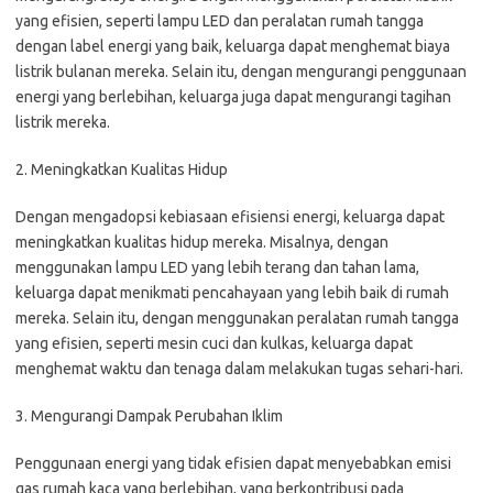
yang efisien, seperti lampu LED dan peralatan rumah tangga
dengan label energi yang baik, keluarga dapat menghemat biaya
listrik bulanan mereka. Selain itu, dengan mengurangi penggunaan
energi yang berlebihan, keluarga juga dapat mengurangi tagihan
listrik mereka.
2. Meningkatkan Kualitas Hidup
Dengan mengadopsi kebiasaan efisiensi energi, keluarga dapat
meningkatkan kualitas hidup mereka. Misalnya, dengan
menggunakan lampu LED yang lebih terang dan tahan lama,
keluarga dapat menikmati pencahayaan yang lebih baik di rumah
mereka. Selain itu, dengan menggunakan peralatan rumah tangga
yang efisien, seperti mesin cuci dan kulkas, keluarga dapat
menghemat waktu dan tenaga dalam melakukan tugas sehari-hari.
3. Mengurangi Dampak Perubahan Iklim
Penggunaan energi yang tidak efisien dapat menyebabkan emisi
gas rumah kaca yang berlebihan, yang berkontribusi pada