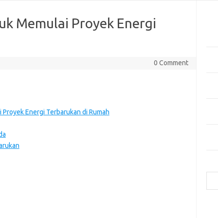
Pos
uk Memulai Proyek Energi
Tekn
di 
Manf
0 Comment
Kes
Bag
Cua
Inov
 Proyek Energi Terbarukan di Rumah
Mer
Mas
da
Hija
barukan
Cari
e
f