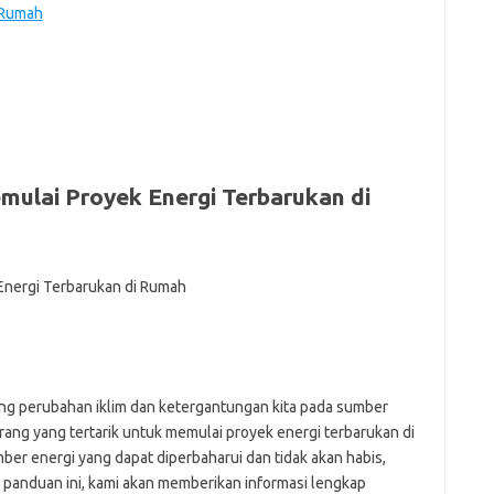
 Rumah
fi
g
h
ho
h
ic
im
ja
fo
ulai Proyek Energi Terbarukan di
fo
fo
fo
fo
eg
fo
ga
h
h
i
ng perubahan iklim dan ketergantungan kita pada sumber
il
orang yang tertarik untuk memulai proyek energi terbarukan di
ji
er energi yang dapat diperbaharui dan tidak akan habis,
jl
j
am panduan ini, kami akan memberikan informasi lengkap