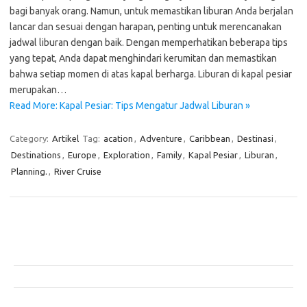
bagi banyak orang. Namun, untuk memastikan liburan Anda berjalan
lancar dan sesuai dengan harapan, penting untuk merencanakan
jadwal liburan dengan baik. Dengan memperhatikan beberapa tips
yang tepat, Anda dapat menghindari kerumitan dan memastikan
bahwa setiap momen di atas kapal berharga. Liburan di kapal pesiar
merupakan…
Read More: Kapal Pesiar: Tips Mengatur Jadwal Liburan »
Category:
Artikel
Tag:
acation
,
Adventure
,
Caribbean
,
Destinasi
,
Destinations
,
Europe
,
Exploration
,
Family
,
Kapal Pesiar
,
Liburan
,
Planning.
,
River Cruise
Pos-pos Terbaru
Teknologi Hijau untuk Solusi Pengelolaan Air Bersih di Daerah
Terpencil
Manfaat Efisiensi Energi untuk Lingkungan dan Kesejahteraan Sosial
Bagaimana Pemanasan Global Mengubah Pola Cuaca Dunia