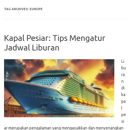
TAG ARCHIVES:
EUROPE
Kapal Pesiar: Tips Mengatur
Jadwal Liburan
Li
bu
ra
n
di
ka
pa
l
pe
si
ar merupakan pengalaman yang mengasyikkan dan menyenangkan