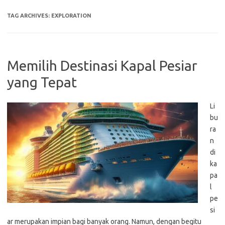
TAG ARCHIVES:
EXPLORATION
Memilih Destinasi Kapal Pesiar
yang Tepat
Li
bu
ra
n
di
ka
pa
l
pe
si
ar merupakan impian bagi banyak orang. Namun, dengan begitu