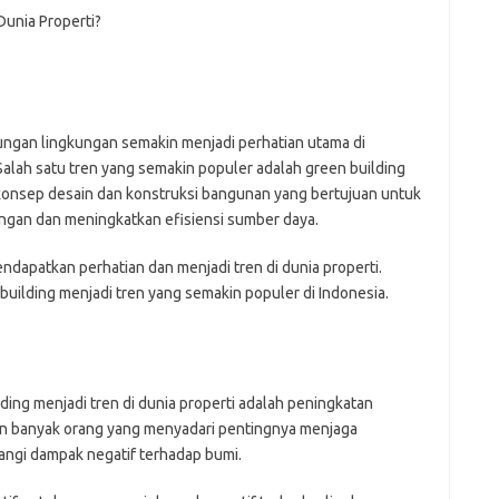
fi
g
h
ho
h
ic
dungan lingkungan semakin menjadi perhatian utama di
im
 Salah satu tren yang semakin populer adalah green building
ja
fo
 konsep desain dan konstruksi bangunan yang bertujuan untuk
fo
ngan dan meningkatkan efisiensi sumber daya.
fo
fo
ndapatkan perhatian dan menjadi tren di dunia properti.
fo
building menjadi tren yang semakin populer di Indonesia.
eg
fo
ga
h
h
i
ing menjadi tren di dunia properti adalah peningkatan
il
in banyak orang yang menyadari pentingnya menjaga
ji
angi dampak negatif terhadap bumi.
jl
j