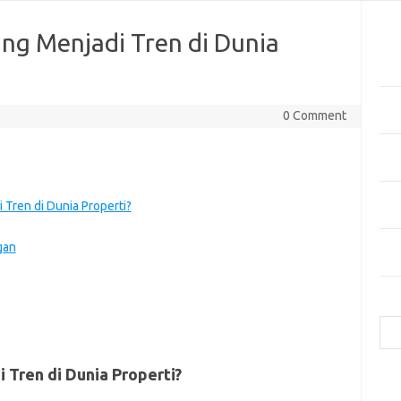
Pos
ng Menjadi Tren di Dunia
Tekn
di 
Manf
0 Comment
Kes
Bag
Cua
Inov
Tren di Dunia Properti?
Mer
Mas
gan
Hija
Cari
Tren di Dunia Properti?
e
f